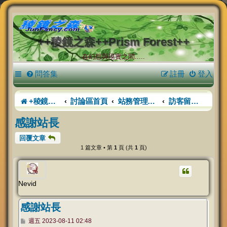
++稜鏡之森++Prism Forest++
在幻想與現實之間.....
問答集
註冊
登入
+稜鏡之森+
討論區首頁
站務管理中心
訪客留言區（測試開放試行）
感謝站長
回覆文章
1 篇文章 • 第
1
頁 (共
1
頁)
Nevid
感謝站長
文
週五 2023-08-11 02:48