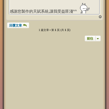
章
感謝您製作的天賦系統,讓我受益匪淺^^
回
頂
回覆文章
端
1 篇文章 • 第
1
頁 (共
1
頁)
前往