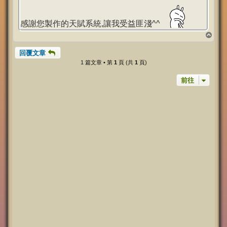
章
感謝您製作的天賦系統,讓我受益匪淺^^
回
頂
回覆文章
端
1 篇文章 • 第
1
頁 (共
1
頁)
前往