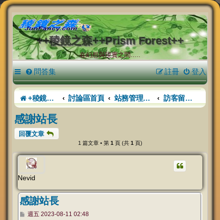
++稜鏡之森++Prism Forest++
在幻想與現實之間.....
問答集
註冊
登入
+稜鏡之森+
討論區首頁
站務管理中心
訪客留言區（測試開放試行）
感謝站長
回覆文章
1 篇文章 • 第
1
頁 (共
1
頁)
Nevid
感謝站長
文
週五 2023-08-11 02:48