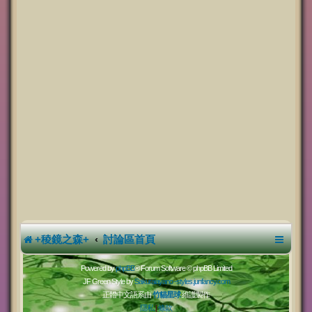
+稜鏡之森+
討論區首頁
Powered by
phpBB
® Forum Software © phpBB Limited
JF Green Style by
Sakuraiayano -
styles.junfancy.com
正體中文語系由
竹貓星球
維護製作
隱私
|
條款