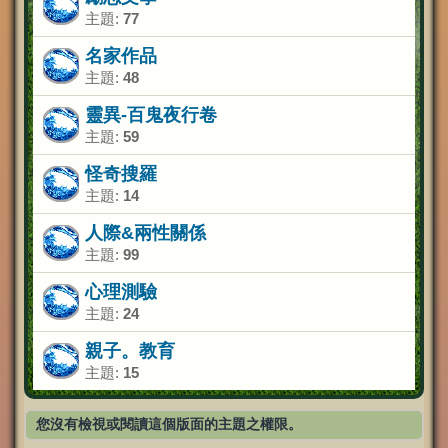
主題:
77
名家作品
主題:
48
靈異-百鬼夜行卷
主題:
59
怪奇搜羅
主題:
14
人際&兩性關係
主題:
99
心理測驗
主題:
24
親子。教育
主題:
15
您沒有檢視或閱讀這個版面的主題之權限。