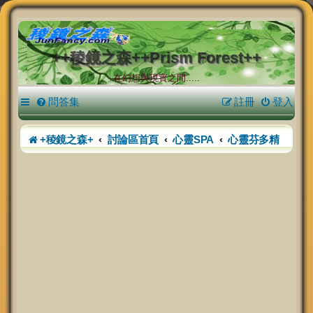
++稜鏡之森++Prism Forest++
在幻想與現實之間.....
問答集
註冊
登入
+稜鏡之森+
討論區首頁
心靈SPA
心靈芬多精