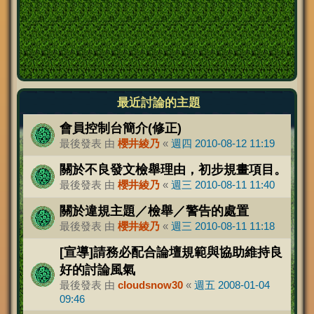
最近討論的主題
會員控制台簡介(修正)
最後發表 由
櫻井綾乃
«
週四 2010-08-12 11:19
關於不良發文檢舉理由，初步規畫項目。
最後發表 由
櫻井綾乃
«
週三 2010-08-11 11:40
關於違規主題／檢舉／警告的處置
最後發表 由
櫻井綾乃
«
週三 2010-08-11 11:18
[宣導]請務必配合論壇規範與協助維持良
好的討論風氣
最後發表 由
cloudsnow30
«
週五 2008-01-04
09:46