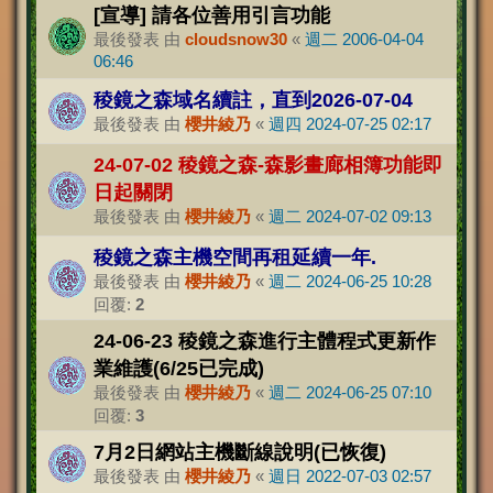
[宣導] 請各位善用引言功能
最後發表 由
cloudsnow30
«
週二 2006-04-04
06:46
稜鏡之森域名續註，直到2026-07-04
最後發表 由
櫻井綾乃
«
週四 2024-07-25 02:17
24-07-02 稜鏡之森-森影畫廊相簿功能即
日起關閉
最後發表 由
櫻井綾乃
«
週二 2024-07-02 09:13
稜鏡之森主機空間再租延續一年.
最後發表 由
櫻井綾乃
«
週二 2024-06-25 10:28
回覆:
2
24-06-23 稜鏡之森進行主體程式更新作
業維護(6/25已完成)
最後發表 由
櫻井綾乃
«
週二 2024-06-25 07:10
回覆:
3
7月2日網站主機斷線說明(已恢復)
最後發表 由
櫻井綾乃
«
週日 2022-07-03 02:57