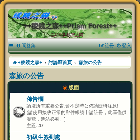
++稜鏡之森++Prism Forest++
在幻想與現實之間.....
問答集
註冊
登入
+稜鏡之森+
討論區首頁
森旅の公告
森旅の公告
版面
佈告欄
論壇所有重要公告.會不定時公佈請隨時注意!
(請使用接收正常的郵件帳號申請註冊，此區僅供
瀏覽，進站必看。)
主題:
47
初級生簽到處