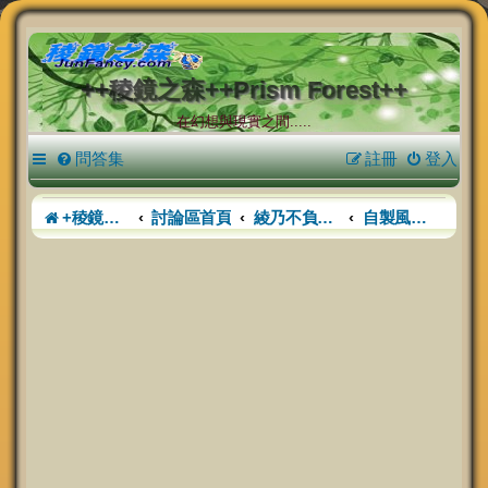
++稜鏡之森++Prism Forest++
在幻想與現實之間.....
問答集
註冊
登入
+稜鏡之森+
討論區首頁
綾乃不負責任PHPBB講座
自製風格の服務處