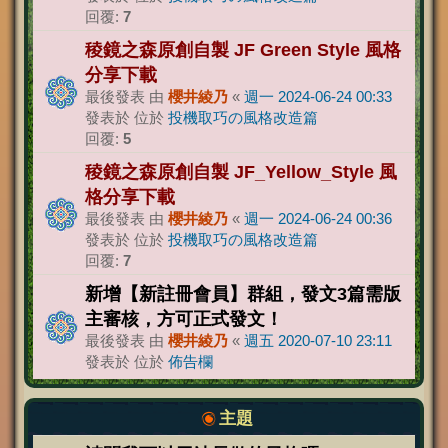
回覆:
7
稜鏡之森原創自製 JF Green Style 風格
分享下載
最後發表 由
櫻井綾乃
«
週一 2024-06-24 00:33
發表於 位於
投機取巧の風格改造篇
回覆:
5
稜鏡之森原創自製 JF_Yellow_Style 風
格分享下載
最後發表 由
櫻井綾乃
«
週一 2024-06-24 00:36
發表於 位於
投機取巧の風格改造篇
回覆:
7
新增【新註冊會員】群組，發文3篇需版
主審核，方可正式發文！
最後發表 由
櫻井綾乃
«
週五 2020-07-10 23:11
發表於 位於
佈告欄
主題