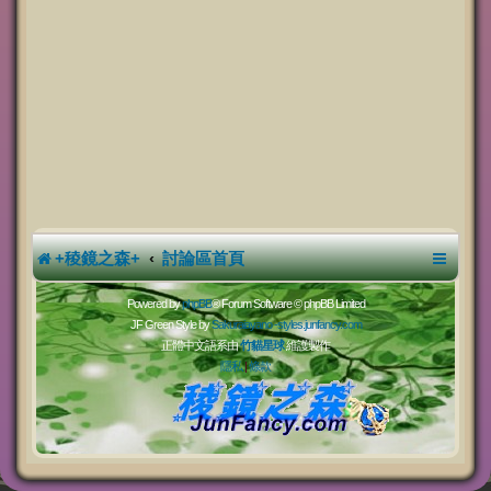
+稜鏡之森+
討論區首頁
Powered by
phpBB
® Forum Software © phpBB Limited
JF Green Style by
Sakuraiayano -
styles.junfancy.com
正體中文語系由
竹貓星球
維護製作
隱私
|
條款