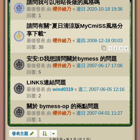
請問我可以用站長做的風格嗎
最後發表 由
櫻井綾乃
«
週日 2020-10-18 19:36
回覆:
1
請問有關"夏日清涼版MyCmiSS風格分
享下載"
最後發表 由
櫻井綾乃
«
週四 2008-12-18 00:03
回覆:
35
1
2
3
4
安安:D我想請問關於bymess 的問題
最後發表 由
櫻井綾乃
«
週日 2007-06-17 17:06
回覆:
5
LINKS連結問題
最後發表 由
wind0319
«
週二 2007-06-05 12:16
回覆:
2
關於 bymess-op 的兩點問題
最後發表 由
櫻井綾乃
«
週日 2007-04-01 11:27
回覆:
1
發表主題
5 個主題 • 第
1
頁 (共
1
頁)