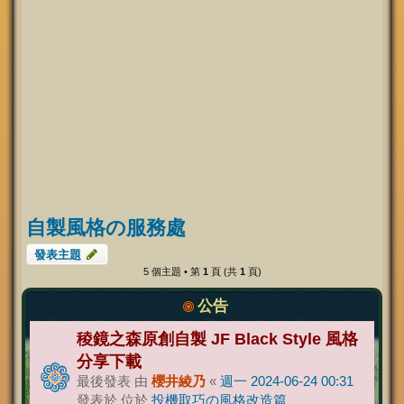
自製風格の服務處
發表主題
5 個主題 • 第
1
頁 (共
1
頁)
公告
稜鏡之森原創自製 JF Black Style 風格
分享下載
最後發表 由
櫻井綾乃
«
週一 2024-06-24 00:31
發表於 位於
投機取巧の風格改造篇