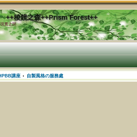
++稜鏡之森++Prism Forest++
實之間.....
HPBB講座
自製風格の服務處