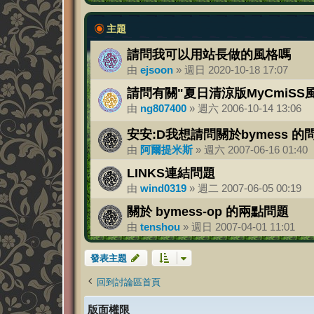
主題
請問我可以用站長做的風格嗎
由
ejsoon
»
週日 2020-10-18 17:07
請問有關"夏日清涼版MyCmiSS
由
ng807400
»
週六 2006-10-14 13:06
安安:D我想請問關於bymess 的
由
阿爾提米斯
»
週六 2007-06-16 01:40
LINKS連結問題
由
wind0319
»
週二 2007-06-05 00:19
關於 bymess-op 的兩點問題
由
tenshou
»
週日 2007-04-01 11:01
發表主題
回到討論區首頁
版面權限