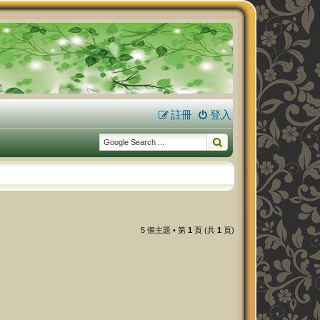
註冊
登入
5 個主題 • 第
1
頁 (共
1
頁)