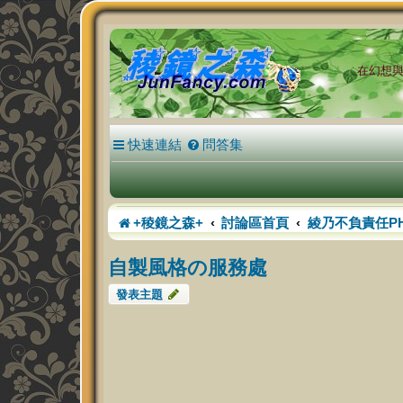
在幻想與現
快速連結
問答集
+稜鏡之森+
討論區首頁
綾乃不負責任P
自製風格の服務處
發表主題