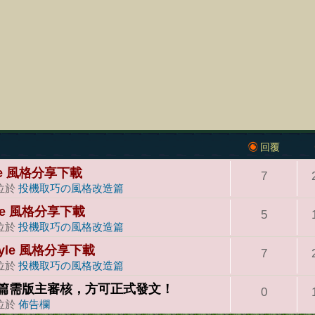
回覆
yle 風格分享下載
7
 位於
投機取巧の風格改造篇
yle 風格分享下載
5
 位於
投機取巧の風格改造篇
tyle 風格分享下載
7
 位於
投機取巧の風格改造篇
篇需版主審核，方可正式發文！
0
 位於
佈告欄