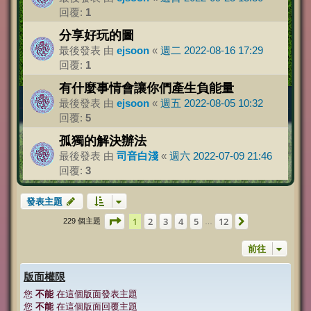
回覆:
1
分享好玩的圖
最後發表 由
ejsoon
«
週二 2022-08-16 17:29
回覆:
1
有什麼事情會讓你們產生負能量
最後發表 由
ejsoon
«
週五 2022-08-05 10:32
回覆:
5
孤獨的解決辦法
最後發表 由
司音白淺
«
週六 2022-07-09 21:46
回覆:
3
發表主題
第
1
頁 (共
12
頁)
1
2
3
4
5
12
下一頁
229 個主題
…
前往
版面權限
您
不能
在這個版面發表主題
您
不能
在這個版面回覆主題