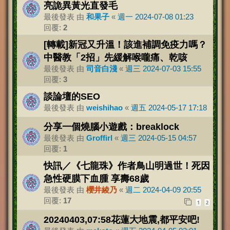
亮詭異黃光直發毛
最後發表 由
和果子
«
週一 2024-07-08 01:23
回覆:
2
[轉載]新冠又升溫！該進補調免疫力嗎？
中醫教「2招」先緩解喉嚨痛、乾咳
最後發表 由
司音白淺
«
週三 2024-07-03 15:55
回覆:
3
談論壇的SEO
最後發表 由
weishihao
«
週五 2024-05-17 17:18
分享一個燒腦小遊戲：breaklock
最後發表 由
Groffirl
«
週三 2024-05-15 04:57
回覆:
1
快訊／《七龍珠》作者鳥山明過世！死因
急性硬膜下血腫 享壽68歲
最後發表 由
櫻井綾乃
«
週二 2024-04-09 20:55
回覆:
17
1
2
20240403,07:58花蓮大地震,都平安吧!