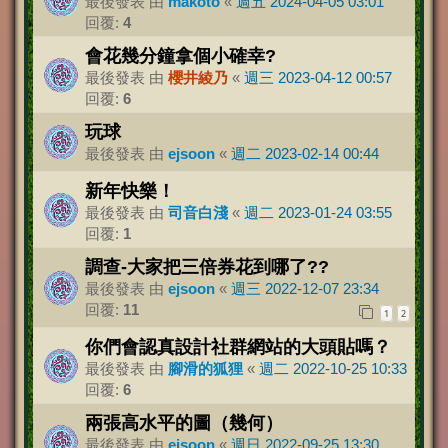
最後發表 由
makoto
«
週五 2024-04-05 03:01
回覆:
4
會花幾分鐘拿個小確幸?
最後發表 由
櫻井綾乃
«
週三 2023-04-12 00:57
回覆:
6
玩球
最後發表 由
ejsoon
«
週二 2023-02-14 00:44
新年快樂！
最後發表 由
司音白淺
«
週二 2023-01-24 03:55
回覆:
1
調查-大家把三倍券花到哪了??
最後發表 由
ejsoon
«
週三 2022-12-07 23:34
回覆:
11
1
2
你們會認真設計社群網站的大頭貼嗎？
最後發表 由
腳滑的狐狸
«
週二 2022-10-25 10:33
回覆:
6
兩張高水平的圖（幾何）
最後發表 由
ejsoon
«
週日 2022-09-25 13:30