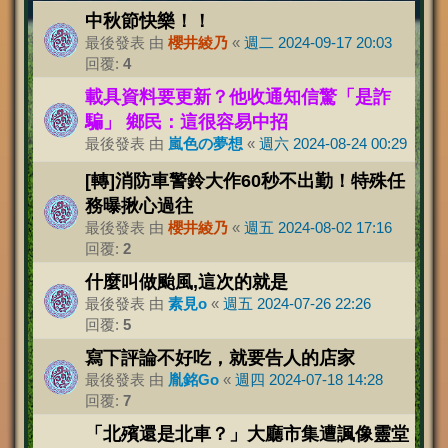
中秋節快樂！！
最後發表 由
櫻井綾乃
«
週二 2024-09-17 20:03
回覆:
4
載具資料要更新？他收通知信驚「是詐
騙」 鄉民：這很容易中招
最後發表 由
嵐色の夢想
«
週六 2024-08-24 00:29
[轉]消防車警鈴大作60秒不出勤！特殊任
務曝揪心過往
最後發表 由
櫻井綾乃
«
週五 2024-08-02 17:16
回覆:
2
什麼叫做颱風,這次的就是
最後發表 由
素見o
«
週五 2024-07-26 22:26
回覆:
5
寫下評論不好吃，就要告人的店家
最後發表 由
胤銘Go
«
週四 2024-07-18 14:28
回覆:
7
「北殯還是北車？」大廳市集遭諷像靈堂