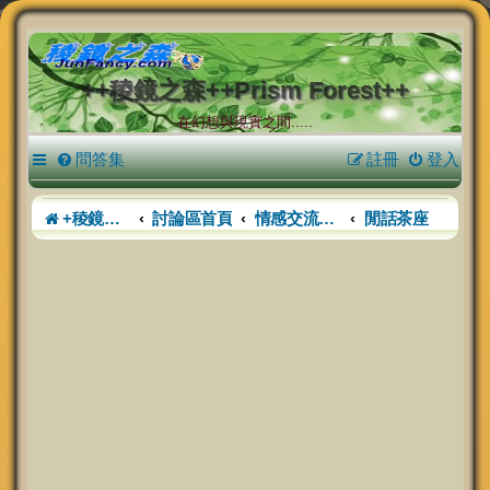
++稜鏡之森++Prism Forest++
在幻想與現實之間.....
問答集
註冊
登入
+稜鏡之森+
討論區首頁
情感交流廣場
閒話茶座