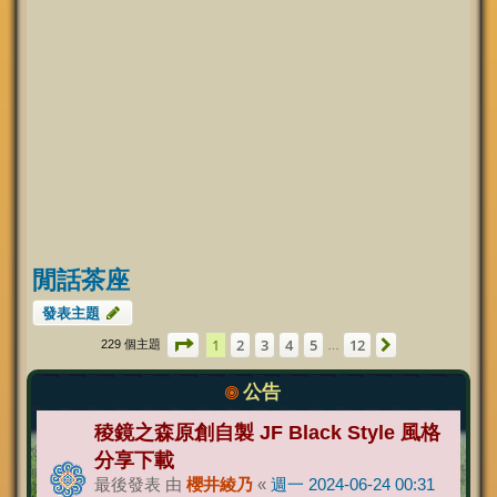
閒話茶座
發表主題
第
1
頁 (共
12
頁)
1
2
3
4
5
12
下一頁
229 個主題
…
公告
稜鏡之森原創自製 JF Black Style 風格
分享下載
最後發表 由
櫻井綾乃
«
週一 2024-06-24 00:31