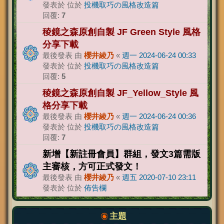
發表於 位於
投機取巧の風格改造篇
回覆:
7
稜鏡之森原創自製 JF Green Style 風格
分享下載
最後發表 由
櫻井綾乃
«
週一 2024-06-24 00:33
發表於 位於
投機取巧の風格改造篇
回覆:
5
稜鏡之森原創自製 JF_Yellow_Style 風
格分享下載
最後發表 由
櫻井綾乃
«
週一 2024-06-24 00:36
發表於 位於
投機取巧の風格改造篇
回覆:
7
新增【新註冊會員】群組，發文3篇需版
主審核，方可正式發文！
最後發表 由
櫻井綾乃
«
週五 2020-07-10 23:11
發表於 位於
佈告欄
主題