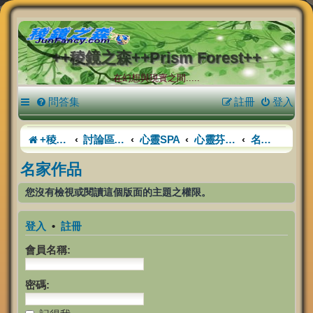
++稜鏡之森++Prism Forest++
在幻想與現實之間.....
問答集
註冊
登入
+稜鏡之森+
討論區首頁
心靈SPA
心靈芬多精
名家作品
名家作品
您沒有檢視或閱讀這個版面的主題之權限。
登入
•
註冊
會員名稱:
密碼: