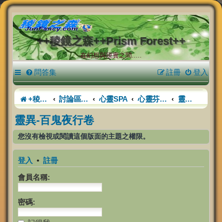
++稜鏡之森++Prism Forest++
在幻想與現實之間.....
問答集
註冊
登入
+稜鏡之森+
討論區首頁
心靈SPA
心靈芬多精
靈異-百鬼夜行卷
靈異-百鬼夜行卷
您沒有檢視或閱讀這個版面的主題之權限。
登入
•
註冊
會員名稱:
密碼: