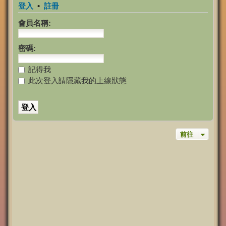
登入
•
註冊
會員名稱:
密碼:
記得我
此次登入請隱藏我的上線狀態
前往