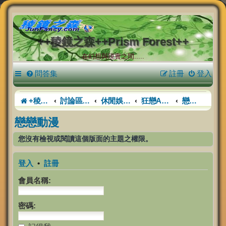
++稜鏡之森++Prism Forest++
在幻想與現實之間.....
問答集
註冊
登入
+稜鏡之森+
討論區首頁
休閒娛樂活動中心
狂戀ACG
戀戀動漫
戀戀動漫
您沒有檢視或閱讀這個版面的主題之權限。
登入
•
註冊
會員名稱:
密碼: