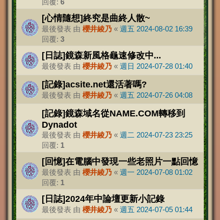
回覆:
6
[心情隨想]終究是曲終人散~
最後發表 由
櫻井綾乃
«
週五 2024-08-02 16:39
回覆:
3
[日誌]鏡森新風格龜速修改中...
最後發表 由
櫻井綾乃
«
週日 2024-07-28 01:40
[記錄]acsite.net還活著嗎?
最後發表 由
櫻井綾乃
«
週五 2024-07-26 04:08
[記錄]鏡森域名從NAME.COM轉移到
Dynadot
最後發表 由
櫻井綾乃
«
週二 2024-07-23 23:25
回覆:
1
[回憶]在電腦中發現一些老照片一點回憶
最後發表 由
櫻井綾乃
«
週一 2024-07-08 01:02
回覆:
1
[日誌]2024年中論壇更新小記錄
最後發表 由
櫻井綾乃
«
週五 2024-07-05 01:44