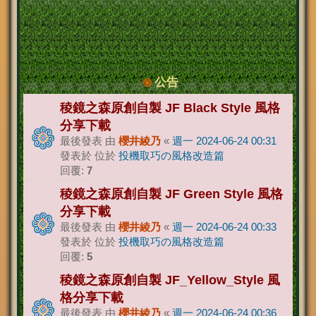
公告
稜鏡之森原創自製 JF Black Style 風格
分享下載
最後發表 由
櫻井綾乃
«
週一 2024-06-24 00:31
發表於 位於
投機取巧の風格改造篇
回覆:
7
稜鏡之森原創自製 JF Green Style 風格
分享下載
最後發表 由
櫻井綾乃
«
週一 2024-06-24 00:33
發表於 位於
投機取巧の風格改造篇
回覆:
5
稜鏡之森原創自製 JF_Yellow_Style 風
格分享下載
最後發表 由
櫻井綾乃
«
週一 2024-06-24 00:36