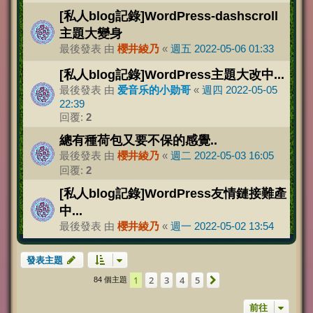
[私人blog記錄]WordPress-dashscroll
主題大變身
最後發表 由
櫻井綾乃
«
週五 2022-05-06 01:33
[私人blog記錄]WordPress主題大改中...
最後發表 由
爱音乐的小勋哥
«
週四 2022-05-05
22:39
回覆:
2
總有種荷包又要不保的感覺..
最後發表 由
櫻井綾乃
«
週二 2022-05-03 16:05
回覆:
2
[私人blog記錄]WordPress友情鏈接難產
中...
最後發表 由
櫻井綾乃
«
週一 2022-05-02 13:54
發表主題
1
2
3
4
5
下一頁
84 個主題
前往