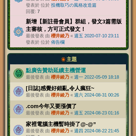
發表於 位於
投機取巧の風格改造篇
回覆:
7
新增【新註冊會員】群組，發文3篇需版
主審核，方可正式發文！
最後發表 由
櫻井綾乃
«
週五 2020-07-10 23:11
發表於 位於
佈告欄
主題
點廣告贊助延續主機營運
最後發表 由
櫻井綾乃
«
週一 2022-05-09 18:18
[日誌]感覺好錯亂,令人瘋狂~
最後發表 由
櫻井綾乃
«
週六 2024-08-31 00:26
.com今年又要漲價了
最後發表 由
櫻井綾乃
«
週五 2024-08-23 01:16
家裡電腦主機暫時掛了@-@”
最後發表 由
櫻井綾乃
«
週四 2024-08-22 21:45