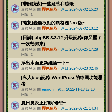
[非關鏡森]一些疑惑和感慨
最後發表 由
櫻井綾乃
«
週二 2024-07-02 15:20
回覆:
1
[隨想]蠢蠢欲動的風格魂3.xx版~
最後發表 由
櫻井綾乃
«
週二 2024-07-02 13:12
[日誌] phpBB 3.3.12 升級記錄(像又歷了
一次劫歸來)
最後發表 由
櫻井綾乃
«
週二 2024-06-25 17:28
回覆:
2
浮出水面更新維護一下~
最後發表 由
櫻井綾乃
«
週日 2024-06-23 02:46
[私人blog記錄]WordPress的縮圖功能思
考
最後發表 由
ejsoon
«
週五 2022-11-18 17:19
回覆:
4
夏日炎炎正好眠`倦怠~
最後發表 由
櫻井綾乃
«
週四 2022-07-21 14:34