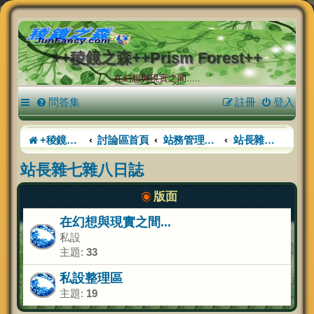
++稜鏡之森++Prism Forest++
在幻想與現實之間.....
問答集
註冊
登入
+稜鏡之森+
討論區首頁
站務管理中心
站長雜七雜八日誌
站長雜七雜八日誌
版面
在幻想與現實之間...
私設
主題:
33
私設整理區
主題:
19