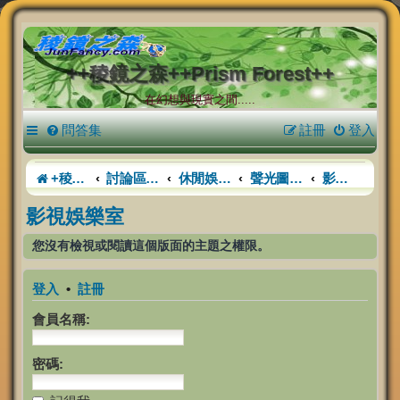
++稜鏡之森++Prism Forest++
在幻想與現實之間.....
問答集
註冊
登入
+稜鏡之森+
討論區首頁
休閒娛樂活動中心
聲光圖影樓
影視娛樂室
影視娛樂室
您沒有檢視或閱讀這個版面的主題之權限。
登入
•
註冊
會員名稱:
密碼: