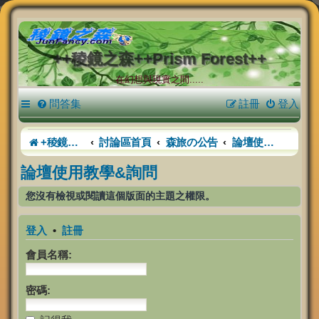
++稜鏡之森++Prism Forest++
在幻想與現實之間.....
問答集
註冊
登入
+稜鏡之森+
討論區首頁
森旅の公告
論壇使用教學&詢問
論壇使用教學&詢問
您沒有檢視或閱讀這個版面的主題之權限。
登入
•
註冊
會員名稱:
密碼: