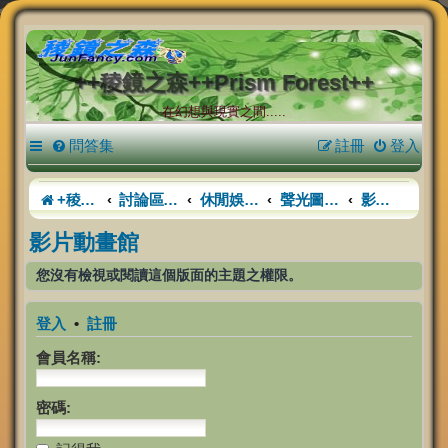
++稜鏡之森++Prism Forest++
在幻想與現實之間.....
問答集
註冊
登入
+稜鏡之森+
討論區首頁
休閒娛樂活動中心
聲光圖影樓
影片動畫館
影片動畫館
您沒有檢視或閱讀這個版面的主題之權限。
登入
•
註冊
會員名稱:
密碼: