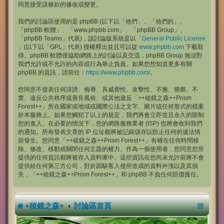
同意接受該條款的修改或變更。
我們的討論區使用的是 phpBB (以下以「他們」、「他們的」、
「phpBB 軟體」、「www.phpbb.com」、「phpBB Group」、
「phpBB Teams」代表)，該討論版系統是以「
General Public License
」(以下以「GPL」代表) 授權釋出並且可以從
www.phpbb.com
下載取
得。phpBB 軟體僅協助網路上的討論以及交流，phpBB Group 無須對
我們允許或不允許的內容或行為舉止負責。如果您想知道更多有關
phpBB 的資訊，請前往：
https://www.phpbb.com/
。
您同意不發表任何誹謗、侮辱、具威脅性、攻擊性、不雅、猥褻、不
實、違反公共秩序或善良風俗、或其他違反「++稜鏡之森++Prism
Forest++」所在國家或地域或國際公法之文字、圖片或任何形式的檔案
於本服務上。如果您觸犯了以上的規定，我們將會立即並且永久的限制
您的進入。在必要的情況下，您的網路服務業者 (ISP) 也將會收到我們
的通知。所有發表文章的 IP 位址都將被記錄儲存以防止任何的違法情
節發生。您同意「++稜鏡之森++Prism Forest++」有權在任何時間移
除、修改、移動或關閉任何主題的權力。作為一個使用者，您同意您所
提供的任何資訊都將被存入資料庫中。這些資訊在您尚未允許前將不會
提供給任何第三方公司，對於因駭客入侵所造成的資料外洩以及其損
失，「++稜鏡之森++Prism Forest++」和 phpBB 不負任何賠償責任。
+稜鏡之森+
討論區首頁