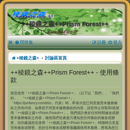
++稜鏡之森++Prism Forest++
在幻想與現實之間.....
問答集
註冊
登入
+稜鏡之森+
討論區首頁
++稜鏡之森++Prism Forest++ - 使用條
款
當您使用「++稜鏡之森++Prism Forest++」（以下以「我們」、「我們
的」、「++稜鏡之森++Prism Forest++」、
「https://junfancy.com/bbs」代表）時，即表示您已同意接受本服務條
款之所有內容。如果您不同意本服務條款的內容，請您停止存取和/或使
用「++稜鏡之森++Prism Forest++」。我們或許會於任何時間修改或變
更本服務條款之內容，雖然我們也會盡力通知您任何條款的修改或變
更，但仍建議您在使用「++稜鏡之森++Prism Forest++」時隨時注意是
否有修改或變更。您於任何修改或變更後繼續使用本服務，將視為您已