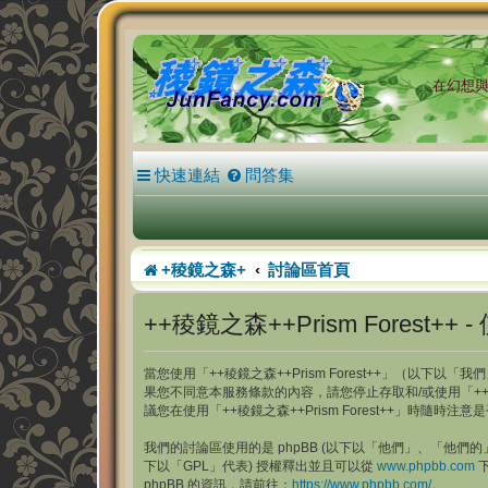
在幻想與現
快速連結
問答集
+稜鏡之森+
討論區首頁
++稜鏡之森++Prism Forest++ 
當您使用「++稜鏡之森++Prism Forest++」（以下以「我們
果您不同意本服務條款的內容，請您停止存取和/或使用「++稜
議您在使用「++稜鏡之森++Prism Forest++」
我們的討論區使用的是 phpBB (以下以「他們」、「他們的」、「p
下以「GPL」代表) 授權釋出並且可以從
www.phpbb.com
下
phpBB 的資訊，請前往：
https://www.phpbb.com/
。