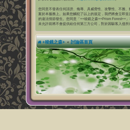
您同意不發表任何誹謗、侮辱、具威脅性、攻擊性、不雅、猥褻
案於本服務上。如果您觸犯了以上的規定，我們將會立即並且永
的違法情節發生。您同意「++稜鏡之森++Prism Fo
未允許前將不會提供給任何第三方公司，對於因駭客入侵所造成的資料
+稜鏡之森+
討論區首頁