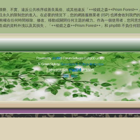
、不實、違反公共秩序或善良風俗、或其他違反「++稜鏡之森++Prism Fores
久的限制您的進入。在必要的情況下，您的網路服務業者 (ISP) 也將會收到我們的
rest++」有權在任何時間移除、修改、移動或關閉任何主題的權力。作為一個使用者，
外洩以及其損失，「++稜鏡之森++Prism Forest++」和 phpBB 不負任何
Powered by
phpBB
® Forum Software © phpBB Limited
JF Green Style by
Sakuraiayano -
styles.junfancy.com
正體中文語系由
竹貓星球
維護製作
隱私
|
條款