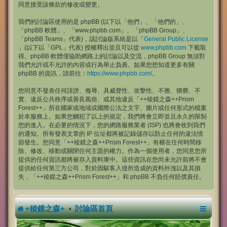
同意接受該條款的修改或變更。
我們的討論區使用的是 phpBB (以下以「他們」、「他們的」、
「phpBB 軟體」、「www.phpbb.com」、「phpBB Group」、
「phpBB Teams」代表)，該討論版系統是以「
General Public License
」(以下以「GPL」代表) 授權釋出並且可以從
www.phpbb.com
下載取
得。phpBB 軟體僅協助網路上的討論以及交流，phpBB Group 無須對
我們允許或不允許的內容或行為舉止負責。如果您想知道更多有關
phpBB 的資訊，請前往：
https://www.phpbb.com/
。
您同意不發表任何誹謗、侮辱、具威脅性、攻擊性、不雅、猥褻、不
實、違反公共秩序或善良風俗、或其他違反「++稜鏡之森++Prism
Forest++」所在國家或地域或國際公法之文字、圖片或任何形式的檔案
於本服務上。如果您觸犯了以上的規定，我們將會立即並且永久的限制
您的進入。在必要的情況下，您的網路服務業者 (ISP) 也將會收到我們
的通知。所有發表文章的 IP 位址都將被記錄儲存以防止任何的違法情
節發生。您同意「++稜鏡之森++Prism Forest++」有權在任何時間移
除、修改、移動或關閉任何主題的權力。作為一個使用者，您同意您所
提供的任何資訊都將被存入資料庫中。這些資訊在您尚未允許前將不會
提供給任何第三方公司，對於因駭客入侵所造成的資料外洩以及其損
失，「++稜鏡之森++Prism Forest++」和 phpBB 不負任何賠償責任。
+稜鏡之森+
討論區首頁