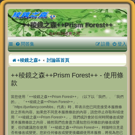
++稜鏡之森++Prism Forest++
在幻想與現實之間.....
問答集
註冊
登入
+稜鏡之森+
討論區首頁
++稜鏡之森++Prism Forest++ - 使用條
款
當您使用「++稜鏡之森++Prism Forest++」（以下以「我們」、「我們
的」、「++稜鏡之森++Prism Forest++」、
「https://junfancy.com/bbs」代表）時，即表示您已同意接受本服務條
款之所有內容。如果您不同意本服務條款的內容，請您停止存取和/或使
用「++稜鏡之森++Prism Forest++」。我們或許會於任何時間修改或變
更本服務條款之內容，雖然我們也會盡力通知您任何條款的修改或變
更，但仍建議您在使用「++稜鏡之森++Prism Forest++」時隨時注意是
否有修改或變更。您於任何修改或變更後繼續使用本服務，將視為您已