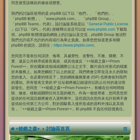
同意接受該條款的修改或變更。
我們的討論區使用的是 phpBB (以下以「他們」、「他們的」、
「phpBB 軟體」、「www.phpbb.com」、「phpBB Group」、
「phpBB Teams」代表)，該討論版系統是以「
General Public License
」(以下以「GPL」代表) 授權釋出並且可以從
www.phpbb.com
下載取
得。phpBB 軟體僅協助網路上的討論以及交流，phpBB Group 無須對
我們允許或不允許的內容或行為舉止負責。如果您想知道更多有關
phpBB 的資訊，請前往：
https://www.phpbb.com/
。
您同意不發表任何誹謗、侮辱、具威脅性、攻擊性、不雅、猥褻、不
實、違反公共秩序或善良風俗、或其他違反「++稜鏡之森++Prism
Forest++」所在國家或地域或國際公法之文字、圖片或任何形式的檔案
於本服務上。如果您觸犯了以上的規定，我們將會立即並且永久的限制
您的進入。在必要的情況下，您的網路服務業者 (ISP) 也將會收到我們
的通知。所有發表文章的 IP 位址都將被記錄儲存以防止任何的違法情
節發生。您同意「++稜鏡之森++Prism Forest++」有權在任何時間移
除、修改、移動或關閉任何主題的權力。作為一個使用者，您同意您所
提供的任何資訊都將被存入資料庫中。這些資訊在您尚未允許前將不會
提供給任何第三方公司，對於因駭客入侵所造成的資料外洩以及其損
失，「++稜鏡之森++Prism Forest++」和 phpBB 不負任何賠償責任。
+稜鏡之森+
討論區首頁