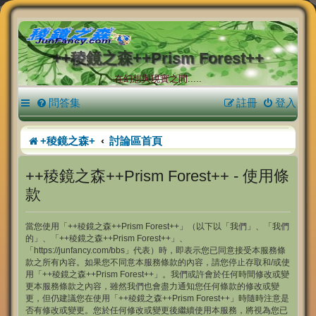
++稜鏡之森++Prism Forest++
在幻想與現實之間.....
問答集
註冊
登入
+稜鏡之森+
討論區首頁
++稜鏡之森++Prism Forest++ - 使用條
款
當您使用「++稜鏡之森++Prism Forest++」（以下以「我們」、「我們
的」、「++稜鏡之森++Prism Forest++」、
「https://junfancy.com/bbs」代表）時，即表示您已同意接受本服務條
款之所有內容。如果您不同意本服務條款的內容，請您停止存取和/或使
用「++稜鏡之森++Prism Forest++」。我們或許會於任何時間修改或變
更本服務條款之內容，雖然我們也會盡力通知您任何條款的修改或變
更，但仍建議您在使用「++稜鏡之森++Prism Forest++」時隨時注意是
否有修改或變更。您於任何修改或變更後繼續使用本服務，將視為您已