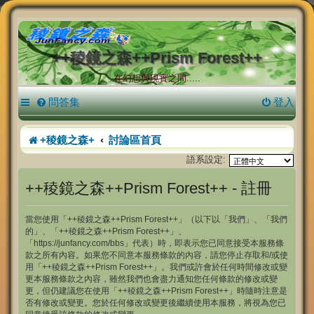
++稜鏡之森++Prism Forest++
在幻想與現實之間.....
問答集
登入
+稜鏡之森+
討論區首頁
語系設定:
++稜鏡之森++Prism Forest++ - 註冊
當您使用「++稜鏡之森++Prism Forest++」（以下以「我們」、「我們
的」、「++稜鏡之森++Prism Forest++」、
「https://junfancy.com/bbs」代表）時，即表示您已同意接受本服務條
款之所有內容。如果您不同意本服務條款的內容，請您停止存取和/或使
用「++稜鏡之森++Prism Forest++」。我們或許會於任何時間修改或變
更本服務條款之內容，雖然我們也會盡力通知您任何條款的修改或變
更，但仍建議您在使用「++稜鏡之森++Prism Forest++」時隨時注意是
否有修改或變更。您於任何修改或變更後繼續使用本服務，將視為您已