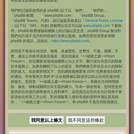
同意接受該條款的修改或變更。
我們的討論區使用的是 phpBB (以下以「他們」、「他們的」、
「phpBB 軟體」、「www.phpbb.com」、「phpBB Group」、
「phpBB Teams」代表)，該討論版系統是以「
General Public License
」(以下以「GPL」代表) 授權釋出並且可以從
www.phpbb.com
下載取
得。phpBB 軟體僅協助網路上的討論以及交流，phpBB Group 無須對
我們允許或不允許的內容或行為舉止負責。如果您想知道更多有關
phpBB 的資訊，請前往：
https://www.phpbb.com/
。
您同意不發表任何誹謗、侮辱、具威脅性、攻擊性、不雅、猥褻、不
實、違反公共秩序或善良風俗、或其他違反「++稜鏡之森++Prism
Forest++」所在國家或地域或國際公法之文字、圖片或任何形式的檔案
於本服務上。如果您觸犯了以上的規定，我們將會立即並且永久的限制
您的進入。在必要的情況下，您的網路服務業者 (ISP) 也將會收到我們
的通知。所有發表文章的 IP 位址都將被記錄儲存以防止任何的違法情
節發生。您同意「++稜鏡之森++Prism Forest++」有權在任何時間移
除、修改、移動或關閉任何主題的權力。作為一個使用者，您同意您所
提供的任何資訊都將被存入資料庫中。這些資訊在您尚未允許前將不會
提供給任何第三方公司，對於因駭客入侵所造成的資料外洩以及其損
失，「++稜鏡之森++Prism Forest++」和 phpBB 不負任何賠償責任。