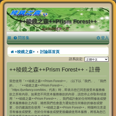
++稜鏡之森++Prism Forest++
在幻想與現實之間.....
問答集
登入
+稜鏡之森+
討論區首頁
語系設定:
++稜鏡之森++Prism Forest++ - 註冊
當您使用「++稜鏡之森++Prism Forest++」（以下以「我們」、「我們
的」、「++稜鏡之森++Prism Forest++」、
「https://junfancy.com/bbs」代表）時，即表示您已同意接受本服務條
款之所有內容。如果您不同意本服務條款的內容，請您停止存取和/或使
用「++稜鏡之森++Prism Forest++」。我們或許會於任何時間修改或變
更本服務條款之內容，雖然我們也會盡力通知您任何條款的修改或變
更，但仍建議您在使用「++稜鏡之森++Prism Forest++」時隨時注意是
否有修改或變更。您於任何修改或變更後繼續使用本服務，將視為您已