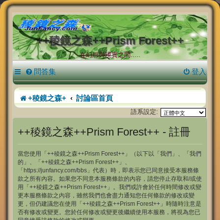
++稜鏡之森++Prism Forest++
在幻想與現實之間.....
問答集
登入
+稜鏡之森+
討論區首頁
語系設定:
++稜鏡之森++Prism Forest++ - 註冊
當您使用「++稜鏡之森++Prism Forest++」（以下以「我們」、「我們
的」、「++稜鏡之森++Prism Forest++」、
「https://junfancy.com/bbs」代表）時，即表示您已同意接受本服務條
款之所有內容。如果您不同意本服務條款的內容，請您停止存取和/或使
用「++稜鏡之森++Prism Forest++」。我們或許會於任何時間修改或變
更本服務條款之內容，雖然我們也會盡力通知您任何條款的修改或變
更，但仍建議您在使用「++稜鏡之森++Prism Forest++」時隨時注意是
否有修改或變更。您於任何修改或變更後繼續使用本服務，將視為您已