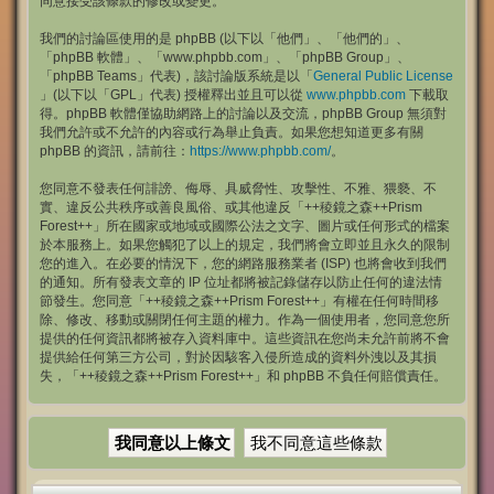
同意接受該條款的修改或變更。
我們的討論區使用的是 phpBB (以下以「他們」、「他們的」、
「phpBB 軟體」、「www.phpbb.com」、「phpBB Group」、
「phpBB Teams」代表)，該討論版系統是以「
General Public License
」(以下以「GPL」代表) 授權釋出並且可以從
www.phpbb.com
下載取
得。phpBB 軟體僅協助網路上的討論以及交流，phpBB Group 無須對
我們允許或不允許的內容或行為舉止負責。如果您想知道更多有關
phpBB 的資訊，請前往：
https://www.phpbb.com/
。
您同意不發表任何誹謗、侮辱、具威脅性、攻擊性、不雅、猥褻、不
實、違反公共秩序或善良風俗、或其他違反「++稜鏡之森++Prism
Forest++」所在國家或地域或國際公法之文字、圖片或任何形式的檔案
於本服務上。如果您觸犯了以上的規定，我們將會立即並且永久的限制
您的進入。在必要的情況下，您的網路服務業者 (ISP) 也將會收到我們
的通知。所有發表文章的 IP 位址都將被記錄儲存以防止任何的違法情
節發生。您同意「++稜鏡之森++Prism Forest++」有權在任何時間移
除、修改、移動或關閉任何主題的權力。作為一個使用者，您同意您所
提供的任何資訊都將被存入資料庫中。這些資訊在您尚未允許前將不會
提供給任何第三方公司，對於因駭客入侵所造成的資料外洩以及其損
失，「++稜鏡之森++Prism Forest++」和 phpBB 不負任何賠償責任。