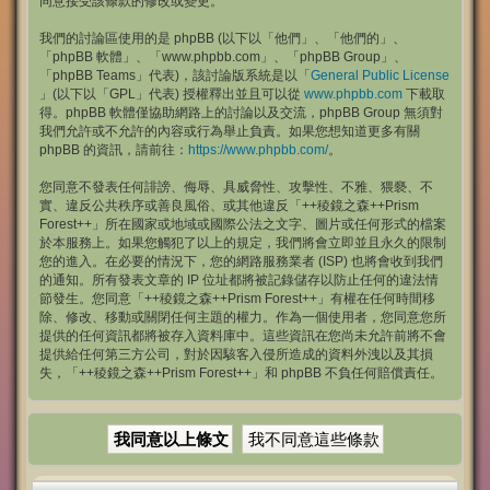
同意接受該條款的修改或變更。
我們的討論區使用的是 phpBB (以下以「他們」、「他們的」、
「phpBB 軟體」、「www.phpbb.com」、「phpBB Group」、
「phpBB Teams」代表)，該討論版系統是以「
General Public License
」(以下以「GPL」代表) 授權釋出並且可以從
www.phpbb.com
下載取
得。phpBB 軟體僅協助網路上的討論以及交流，phpBB Group 無須對
我們允許或不允許的內容或行為舉止負責。如果您想知道更多有關
phpBB 的資訊，請前往：
https://www.phpbb.com/
。
您同意不發表任何誹謗、侮辱、具威脅性、攻擊性、不雅、猥褻、不
實、違反公共秩序或善良風俗、或其他違反「++稜鏡之森++Prism
Forest++」所在國家或地域或國際公法之文字、圖片或任何形式的檔案
於本服務上。如果您觸犯了以上的規定，我們將會立即並且永久的限制
您的進入。在必要的情況下，您的網路服務業者 (ISP) 也將會收到我們
的通知。所有發表文章的 IP 位址都將被記錄儲存以防止任何的違法情
節發生。您同意「++稜鏡之森++Prism Forest++」有權在任何時間移
除、修改、移動或關閉任何主題的權力。作為一個使用者，您同意您所
提供的任何資訊都將被存入資料庫中。這些資訊在您尚未允許前將不會
提供給任何第三方公司，對於因駭客入侵所造成的資料外洩以及其損
失，「++稜鏡之森++Prism Forest++」和 phpBB 不負任何賠償責任。