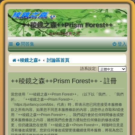
++稜鏡之森++Prism Forest++
在幻想與現實之間.....
問答集
登入
+稜鏡之森+
討論區首頁
語系設定:
++稜鏡之森++Prism Forest++ - 註冊
當您使用「++稜鏡之森++Prism Forest++」（以下以「我們」、「我們
的」、「++稜鏡之森++Prism Forest++」、
「https://junfancy.com/bbs」代表）時，即表示您已同意接受本服務條
款之所有內容。如果您不同意本服務條款的內容，請您停止存取和/或使
用「++稜鏡之森++Prism Forest++」。我們或許會於任何時間修改或變
更本服務條款之內容，雖然我們也會盡力通知您任何條款的修改或變
更，但仍建議您在使用「++稜鏡之森++Prism Forest++」時隨時注意是
否有修改或變更。您於任何修改或變更後繼續使用本服務，將視為您已