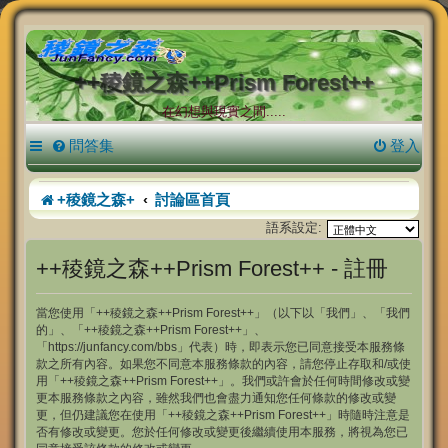
++稜鏡之森++Prism Forest++
在幻想與現實之間.....
問答集
登入
+稜鏡之森+
討論區首頁
語系設定:
++稜鏡之森++Prism Forest++ - 註冊
當您使用「++稜鏡之森++Prism Forest++」（以下以「我們」、「我們
的」、「++稜鏡之森++Prism Forest++」、
「https://junfancy.com/bbs」代表）時，即表示您已同意接受本服務條
款之所有內容。如果您不同意本服務條款的內容，請您停止存取和/或使
用「++稜鏡之森++Prism Forest++」。我們或許會於任何時間修改或變
更本服務條款之內容，雖然我們也會盡力通知您任何條款的修改或變
更，但仍建議您在使用「++稜鏡之森++Prism Forest++」時隨時注意是
否有修改或變更。您於任何修改或變更後繼續使用本服務，將視為您已