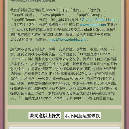
同意接受該條款的修改或變更。
我們的討論區使用的是 phpBB (以下以「他們」、「他們的」、
「phpBB 軟體」、「www.phpbb.com」、「phpBB Group」、
「phpBB Teams」代表)，該討論版系統是以「
General Public License
」(以下以「GPL」代表) 授權釋出並且可以從
www.phpbb.com
下載取
得。phpBB 軟體僅協助網路上的討論以及交流，phpBB Group 無須對
我們允許或不允許的內容或行為舉止負責。如果您想知道更多有關
phpBB 的資訊，請前往：
https://www.phpbb.com/
。
您同意不發表任何誹謗、侮辱、具威脅性、攻擊性、不雅、猥褻、不
實、違反公共秩序或善良風俗、或其他違反「++稜鏡之森++Prism
Forest++」所在國家或地域或國際公法之文字、圖片或任何形式的檔案
於本服務上。如果您觸犯了以上的規定，我們將會立即並且永久的限制
您的進入。在必要的情況下，您的網路服務業者 (ISP) 也將會收到我們
的通知。所有發表文章的 IP 位址都將被記錄儲存以防止任何的違法情
節發生。您同意「++稜鏡之森++Prism Forest++」有權在任何時間移
除、修改、移動或關閉任何主題的權力。作為一個使用者，您同意您所
提供的任何資訊都將被存入資料庫中。這些資訊在您尚未允許前將不會
提供給任何第三方公司，對於因駭客入侵所造成的資料外洩以及其損
失，「++稜鏡之森++Prism Forest++」和 phpBB 不負任何賠償責任。