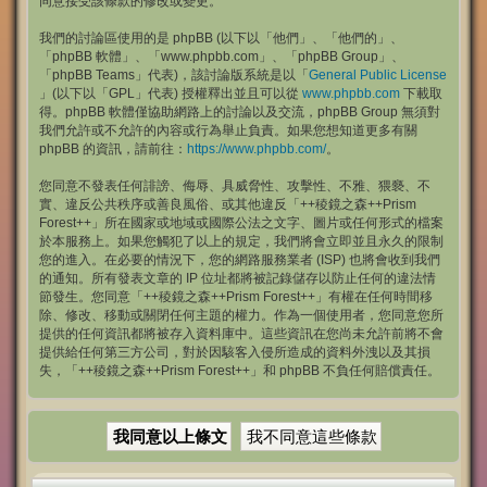
同意接受該條款的修改或變更。
我們的討論區使用的是 phpBB (以下以「他們」、「他們的」、
「phpBB 軟體」、「www.phpbb.com」、「phpBB Group」、
「phpBB Teams」代表)，該討論版系統是以「
General Public License
」(以下以「GPL」代表) 授權釋出並且可以從
www.phpbb.com
下載取
得。phpBB 軟體僅協助網路上的討論以及交流，phpBB Group 無須對
我們允許或不允許的內容或行為舉止負責。如果您想知道更多有關
phpBB 的資訊，請前往：
https://www.phpbb.com/
。
您同意不發表任何誹謗、侮辱、具威脅性、攻擊性、不雅、猥褻、不
實、違反公共秩序或善良風俗、或其他違反「++稜鏡之森++Prism
Forest++」所在國家或地域或國際公法之文字、圖片或任何形式的檔案
於本服務上。如果您觸犯了以上的規定，我們將會立即並且永久的限制
您的進入。在必要的情況下，您的網路服務業者 (ISP) 也將會收到我們
的通知。所有發表文章的 IP 位址都將被記錄儲存以防止任何的違法情
節發生。您同意「++稜鏡之森++Prism Forest++」有權在任何時間移
除、修改、移動或關閉任何主題的權力。作為一個使用者，您同意您所
提供的任何資訊都將被存入資料庫中。這些資訊在您尚未允許前將不會
提供給任何第三方公司，對於因駭客入侵所造成的資料外洩以及其損
失，「++稜鏡之森++Prism Forest++」和 phpBB 不負任何賠償責任。