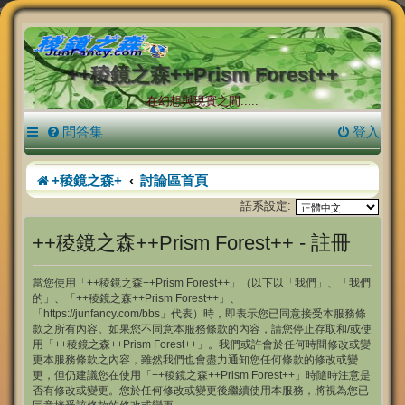
++稜鏡之森++Prism Forest++
在幻想與現實之間.....
問答集
登入
+稜鏡之森+
討論區首頁
語系設定:
++稜鏡之森++Prism Forest++ - 註冊
當您使用「++稜鏡之森++Prism Forest++」（以下以「我們」、「我們
的」、「++稜鏡之森++Prism Forest++」、
「https://junfancy.com/bbs」代表）時，即表示您已同意接受本服務條
款之所有內容。如果您不同意本服務條款的內容，請您停止存取和/或使
用「++稜鏡之森++Prism Forest++」。我們或許會於任何時間修改或變
更本服務條款之內容，雖然我們也會盡力通知您任何條款的修改或變
更，但仍建議您在使用「++稜鏡之森++Prism Forest++」時隨時注意是
否有修改或變更。您於任何修改或變更後繼續使用本服務，將視為您已