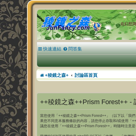
在幻想與現
快速連結
問答集
+稜鏡之森+
討論區首頁
++稜鏡之森++Prism Forest++ -
當您使用「++稜鏡之森++Prism Forest++」（以下以「我們
果您不同意本服務條款的內容，請您停止存取和/或使用「++稜
議您在使用「++稜鏡之森++Prism Forest++」