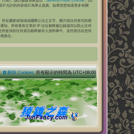
ams」代表)，該討論版系統是以「
General Public License
」(以
們允許或不允許的內容或行為舉止負責。如果您想知道更多有關
t++」所在國家或地域或國際公法之文字、圖片或任何形式的檔
通知。所有發表文章的 IP 位址都將被記錄儲存以防止任何
您同意您所提供的任何資訊都將被存入資料庫中。這些資訊在您尚
賠償責任。
刪除 Cookies
所有顯示的時間為
UTC+08:00