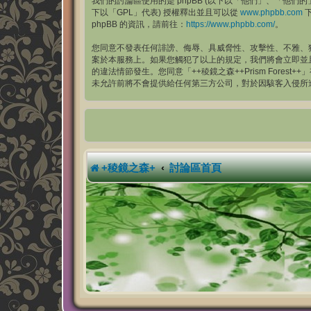
我們的討論區使用的是 phpBB (以下以「他們」、「他們的」、「p
下以「GPL」代表) 授權釋出並且可以從
www.phpbb.com
下
phpBB 的資訊，請前往：
https://www.phpbb.com/
。
您同意不發表任何誹謗、侮辱、具威脅性、攻擊性、不雅、猥褻
案於本服務上。如果您觸犯了以上的規定，我們將會立即並且永
的違法情節發生。您同意「++稜鏡之森++Prism Fo
未允許前將不會提供給任何第三方公司，對於因駭客入侵所造成的資料
+稜鏡之森+
討論區首頁