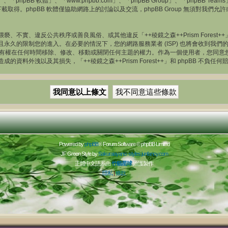
hpBB 軟體」、「www.phpbb.com」、「phpBB Group」、「phpBB Te
載取得。phpBB 軟體僅協助網路上的討論以及交流，phpBB Group 無須對我
、不實、違反公共秩序或善良風俗、或其他違反「++稜鏡之森++Prism Fores
久的限制您的進入。在必要的情況下，您的網路服務業者 (ISP) 也將會收到我們的
rest++」有權在任何時間移除、修改、移動或關閉任何主題的權力。作為一個使用者，
外洩以及其損失，「++稜鏡之森++Prism Forest++」和 phpBB 不負任何
Powered by
phpBB
® Forum Software © phpBB Limited
JF Green Style by
Sakuraiayano -
styles.junfancy.com
正體中文語系由
竹貓星球
維護製作
隱私
|
條款