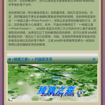
此之外，在您的帳號中，您可以選擇是否要接收來自 phpBB 軟體內部
所寄發的電子信件。
您的密碼已經（單向雜湊演算法）加密處理過，因此它是安全的。但
是，我們建議您不要在多個網站重複使用相同的密碼。您的密碼是讓您
在「++稜鏡之森++Prism Forest++」存取以及使用您的帳號的方法，所
以，請您務必要小心保護它。此外，不論在何種情況下「++稜鏡之森
++Prism Forest++」、phpBB 或是任何第三方公司的任何人都不會跟您
索取您的密碼。如果您忘記了您的帳號的您的密碼，您可以使用 phpBB
軟體提供的「我忘記了自己的密碼」功能。這個程序將會要求您提供您
的會員名稱以及您的電子郵件，之後 phpBB 軟體會幫您產生一組新的
密碼以讓您繼續使用您的帳號。
+稜鏡之森+
討論區首頁
Powered by
phpBB
® Forum Software © phpBB Limited
JF Green Style by
Sakuraiayano -
styles.junfancy.com
正體中文語系由
竹貓星球
維護製作
隱私
|
條款