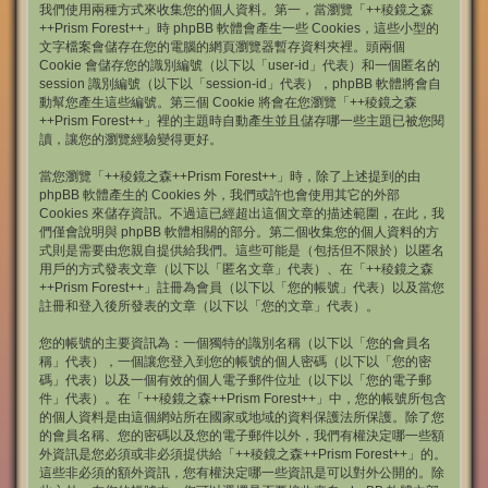
我們使用兩種方式來收集您的個人資料。第一，當瀏覽「++稜鏡之森
++Prism Forest++」時 phpBB 軟體會產生一些 Cookies，這些小型的
文字檔案會儲存在您的電腦的網頁瀏覽器暫存資料夾裡。頭兩個
Cookie 會儲存您的識別編號（以下以「user-id」代表）和一個匿名的
session 識別編號（以下以「session-id」代表），phpBB 軟體將會自
動幫您產生這些編號。第三個 Cookie 將會在您瀏覽「++稜鏡之森
++Prism Forest++」裡的主題時自動產生並且儲存哪一些主題已被您閱
讀，讓您的瀏覽經驗變得更好。
當您瀏覽「++稜鏡之森++Prism Forest++」時，除了上述提到的由
phpBB 軟體產生的 Cookies 外，我們或許也會使用其它的外部
Cookies 來儲存資訊。不過這已經超出這個文章的描述範圍，在此，我
們僅會說明與 phpBB 軟體相關的部分。第二個收集您的個人資料的方
式則是需要由您親自提供給我們。這些可能是（包括但不限於）以匿名
用戶的方式發表文章（以下以「匿名文章」代表）、在「++稜鏡之森
++Prism Forest++」註冊為會員（以下以「您的帳號」代表）以及當您
註冊和登入後所發表的文章（以下以「您的文章」代表）。
您的帳號的主要資訊為：一個獨特的識別名稱（以下以「您的會員名
稱」代表），一個讓您登入到您的帳號的個人密碼（以下以「您的密
碼」代表）以及一個有效的個人電子郵件位址（以下以「您的電子郵
件」代表）。在「++稜鏡之森++Prism Forest++」中，您的帳號所包含
的個人資料是由這個網站所在國家或地域的資料保護法所保護。除了您
的會員名稱、您的密碼以及您的電子郵件以外，我們有權決定哪一些額
外資訊是您必須或非必須提供給「++稜鏡之森++Prism Forest++」的。
這些非必須的額外資訊，您有權決定哪一些資訊是可以對外公開的。除