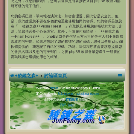
此之外，在您的帳號中，您可以選擇是否要接收來自 phpBB 軟體內部
所寄發的電子信件。
您的密碼已經（單向雜湊演算法）加密處理過，因此它是安全的。但
是，我們建議您不要在多個網站重複使用相同的密碼。您的密碼是讓您
在「++稜鏡之森++Prism Forest++」存取以及使用您的帳號的方法，所
以，請您務必要小心保護它。此外，不論在何種情況下「++稜鏡之森
++Prism Forest++」、phpBB 或是任何第三方公司的任何人都不會跟您
索取您的密碼。如果您忘記了您的帳號的您的密碼，您可以使用 phpBB
軟體提供的「我忘記了自己的密碼」功能。這個程序將會要求您提供您
的會員名稱以及您的電子郵件，之後 phpBB 軟體會幫您產生一組新的
密碼以讓您繼續使用您的帳號。
+稜鏡之森+
討論區首頁
Powered by
phpBB
® Forum Software © phpBB Limited
JF Green Style by
Sakuraiayano -
styles.junfancy.com
正體中文語系由
竹貓星球
維護製作
隱私
|
條款