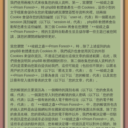
我們使用兩種方式來收集您的個人資料。第一，當瀏覽「++稜鏡之森
++Prism Forest++」時 phpBB 軟體會產生一些 Cookies，這些小型的
文字檔案會儲存在您的電腦的網頁瀏覽器暫存資料夾裡。頭兩個
Cookie 會儲存您的識別編號（以下以「user-id」代表）和一個匿名的
session 識別編號（以下以「session-id」代表），phpBB 軟體將會自
動幫您產生這些編號。第三個 Cookie 將會在您瀏覽「++稜鏡之森
++Prism Forest++」裡的主題時自動產生並且儲存哪一些主題已被您閱
讀，讓您的瀏覽經驗變得更好。
當您瀏覽「++稜鏡之森++Prism Forest++」時，除了上述提到的由
phpBB 軟體產生的 Cookies 外，我們或許也會使用其它的外部
Cookies 來儲存資訊。不過這已經超出這個文章的描述範圍，在此，我
們僅會說明與 phpBB 軟體相關的部分。第二個收集您的個人資料的方
式則是需要由您親自提供給我們。這些可能是（包括但不限於）以匿名
用戶的方式發表文章（以下以「匿名文章」代表）、在「++稜鏡之森
++Prism Forest++」註冊為會員（以下以「您的帳號」代表）以及當您
註冊和登入後所發表的文章（以下以「您的文章」代表）。
您的帳號的主要資訊為：一個獨特的識別名稱（以下以「您的會員名
稱」代表），一個讓您登入到您的帳號的個人密碼（以下以「您的密
碼」代表）以及一個有效的個人電子郵件位址（以下以「您的電子郵
件」代表）。在「++稜鏡之森++Prism Forest++」中，您的帳號所包含
的個人資料是由這個網站所在國家或地域的資料保護法所保護。除了您
的會員名稱、您的密碼以及您的電子郵件以外，我們有權決定哪一些額
外資訊是您必須或非必須提供給「++稜鏡之森++Prism Forest++」的。
這些非必須的額外資訊，您有權決定哪一些資訊是可以對外公開的。除