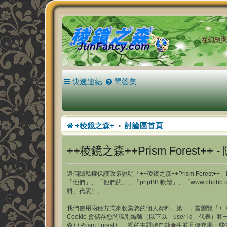
在幻想與現
快速連結
問答集
+稜鏡之森+
討論區首頁
++稜鏡之森++Prism Forest++ 
這個隱私權保護政策說明「++稜鏡之森++Prism Forest++」以
「他們」、「他們的」、「phpBB 軟體」、「www.phpb
料」代表）。
我們使用兩種方式來收集您的個人資料。第一，當瀏覽「++稜鏡之森
Cookie 會儲存您的識別編號（以下以「user-id」代表）和
森++Prism Forest++」裡的主題時自動產生並且儲