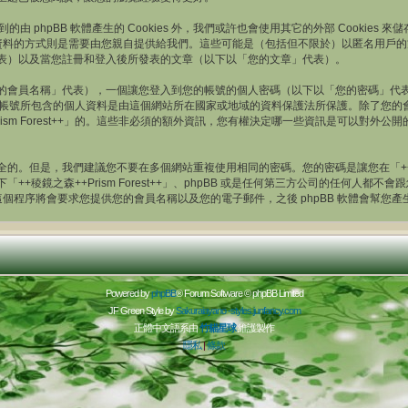
上述提到的由 phpBB 軟體產生的 Cookies 外，我們或許也會使用其它的外部 Cook
個人資料的方式則是需要由您親自提供給我們。這些可能是（包括但不限於）以匿名用戶
的帳號」代表）以及當您註冊和登入後所發表的文章（以下以「您的文章」代表）。
的會員名稱」代表），一個讓您登入到您的帳號的個人密碼（以下以「您的密碼」代
++」中，您的帳號所包含的個人資料是由這個網站所在國家或地域的資料保護法所保護。除
rism Forest++」的。這些非必須的額外資訊，您有權決定哪一些資訊是可以對
。但是，我們建議您不要在多個網站重複使用相同的密碼。您的密碼是讓您在「++稜鏡之森
+稜鏡之森++Prism Forest++」、phpBB 或是任何第三方公司的任何人
。這個程序將會要求您提供您的會員名稱以及您的電子郵件，之後 phpBB 軟體會幫
Powered by
phpBB
® Forum Software © phpBB Limited
JF Green Style by
Sakuraiayano -
styles.junfancy.com
正體中文語系由
竹貓星球
維護製作
隱私
|
條款