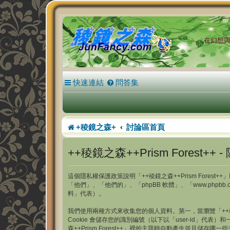
在幻想與現
快速連結
問答集
+稜鏡之森+
討論區首頁
++稜鏡之森++Prism Forest++ 
這個隱私權保護政策說明「++稜鏡之森++Prism Forest++」以
「他們」、「他們的」、「phpBB 軟體」、「www.phpb
料」代表）。
我們使用兩種方式來收集您的個人資料。第一，當瀏覽「++稜鏡之森
Cookie 會儲存您的識別編號（以下以「user-id」代表）和
森++Prism Forest++」裡的主題時自動產生並且儲