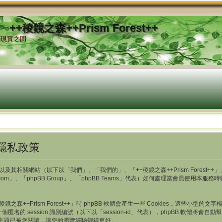
++稜鏡之森++Prism Forest++
實之間.....
- 隱私政策
及其相關網站（以下以「我們」、「我們的」、「++稜鏡之森++Prism Forest++」、「http
b.com」、「phpBB Group」、「phpBB Teams」代表）如何處理當會員使
++Prism Forest++」時 phpBB 軟體會產生一些 Cookies，這些小
一個匿名的 session 識別編號（以下以「session-id」代表），phpBB 軟體將會
存哪一些主題已被您閱讀，讓您的瀏覽經驗變得更好。