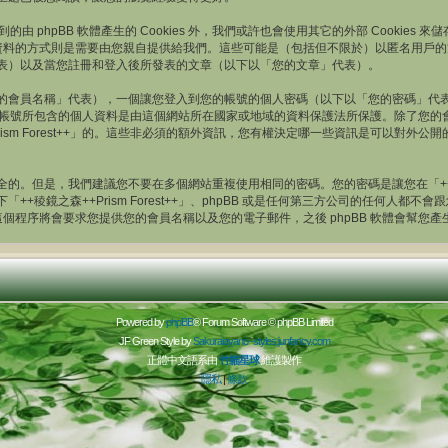
上述提到的由 phpBB 軟體產生的 Cookies 外，我們或許也會使用其它的外部 Cook
個人資料的方式則是需要由您親自提供給我們。這些可能是（包括但不限於）以匿名用戶
的帳號」代表）以及當您註冊和登入後所發表的文章（以下以「您的文章」代表）。
的會員名稱」代表），一個讓您登入到您的帳號的個人密碼（以下以「您的密碼」代
++」中，您的帳號所包含的個人資料是由這個網站所在國家或地域的資料保護法所保護。除
rism Forest++」的。這些非必須的額外資訊，您有權決定哪一些資訊是可以對
。但是，我們建議您不要在多個網站重複使用相同的密碼。您的密碼是讓您在「++稜鏡之森
+稜鏡之森++Prism Forest++」、phpBB 或是任何第三方公司的任何人
。這個程序將會要求您提供您的會員名稱以及您的電子郵件，之後 phpBB 軟體會幫
Powered by
phpBB
® Forum Software © phpBB Limited
JF Green Style by
Sakuraiayano -
styles.junfancy.com
正體中文語系由
竹貓星球
維護製作
隱私
|
條款