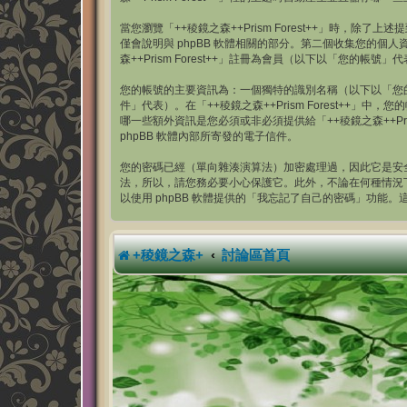
當您瀏覽「++稜鏡之森++Prism Forest++」時，除了
僅會說明與 phpBB 軟體相關的部分。第二個收集您的
森++Prism Forest++」註冊為會員（以下以「您
您的帳號的主要資訊為：一個獨特的識別名稱（以下以「您
件」代表）。在「++稜鏡之森++Prism Forest
哪一些額外資訊是您必須或非必須提供給「++稜鏡之森++P
phpBB 軟體內部所寄發的電子信件。
您的密碼已經（單向雜湊演算法）加密處理過，因此它是安全的
法，所以，請您務必要小心保護它。此外，不論在何種情況下「+
以使用 phpBB 軟體提供的「我忘記了自己的密碼」功能
+稜鏡之森+
討論區首頁