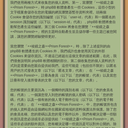
我們使用兩種方式來收集您的個人資料。第一，當瀏覽「++稜鏡之森
++Prism Forest++」時 phpBB 軟體會產生一些 Cookies，這些小型的
文字檔案會儲存在您的電腦的網頁瀏覽器暫存資料夾裡。頭兩個
Cookie 會儲存您的識別編號（以下以「user-id」代表）和一個匿名的
session 識別編號（以下以「session-id」代表），phpBB 軟體將會自
動幫您產生這些編號。第三個 Cookie 將會在您瀏覽「++稜鏡之森
++Prism Forest++」裡的主題時自動產生並且儲存哪一些主題已被您閱
讀，讓您的瀏覽經驗變得更好。
當您瀏覽「++稜鏡之森++Prism Forest++」時，除了上述提到的由
phpBB 軟體產生的 Cookies 外，我們或許也會使用其它的外部
Cookies 來儲存資訊。不過這已經超出這個文章的描述範圍，在此，我
們僅會說明與 phpBB 軟體相關的部分。第二個收集您的個人資料的方
式則是需要由您親自提供給我們。這些可能是（包括但不限於）以匿名
用戶的方式發表文章（以下以「匿名文章」代表）、在「++稜鏡之森
++Prism Forest++」註冊為會員（以下以「您的帳號」代表）以及當您
註冊和登入後所發表的文章（以下以「您的文章」代表）。
您的帳號的主要資訊為：一個獨特的識別名稱（以下以「您的會員名
稱」代表），一個讓您登入到您的帳號的個人密碼（以下以「您的密
碼」代表）以及一個有效的個人電子郵件位址（以下以「您的電子郵
件」代表）。在「++稜鏡之森++Prism Forest++」中，您的帳號所包含
的個人資料是由這個網站所在國家或地域的資料保護法所保護。除了您
的會員名稱、您的密碼以及您的電子郵件以外，我們有權決定哪一些額
外資訊是您必須或非必須提供給「++稜鏡之森++Prism Forest++」的。
這些非必須的額外資訊，您有權決定哪一些資訊是可以對外公開的。除