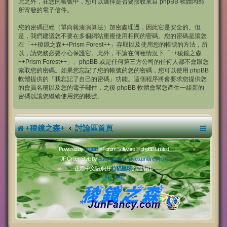
此之外，在您的帳號中，您可以選擇是否要接收來自 phpBB 軟體內部
所寄發的電子信件。
您的密碼已經（單向雜湊演算法）加密處理過，因此它是安全的。但
是，我們建議您不要在多個網站重複使用相同的密碼。您的密碼是讓您
在「++稜鏡之森++Prism Forest++」存取以及使用您的帳號的方法，所
以，請您務必要小心保護它。此外，不論在何種情況下「++稜鏡之森
++Prism Forest++」、phpBB 或是任何第三方公司的任何人都不會跟您
索取您的密碼。如果您忘記了您的帳號的您的密碼，您可以使用 phpBB
軟體提供的「我忘記了自己的密碼」功能。這個程序將會要求您提供您
的會員名稱以及您的電子郵件，之後 phpBB 軟體會幫您產生一組新的
密碼以讓您繼續使用您的帳號。
+稜鏡之森+
討論區首頁
Powered by
phpBB
® Forum Software © phpBB Limited
JF Green Style by
Sakuraiayano -
styles.junfancy.com
正體中文語系由
竹貓星球
維護製作
隱私
|
條款