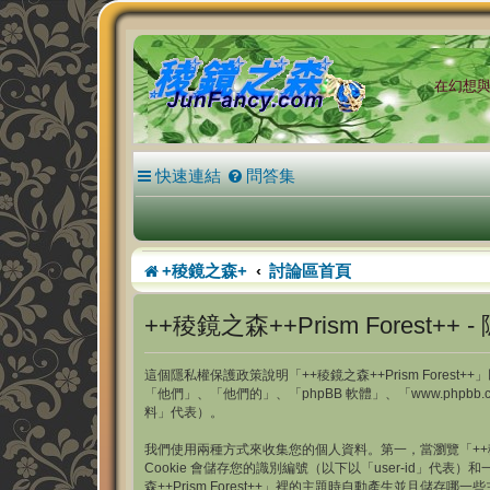
在幻想與現
快速連結
問答集
+稜鏡之森+
討論區首頁
++稜鏡之森++Prism Forest++ 
這個隱私權保護政策說明「++稜鏡之森++Prism Forest++」以
「他們」、「他們的」、「phpBB 軟體」、「www.phpb
料」代表）。
我們使用兩種方式來收集您的個人資料。第一，當瀏覽「++稜鏡之森
Cookie 會儲存您的識別編號（以下以「user-id」代表）和
森++Prism Forest++」裡的主題時自動產生並且儲