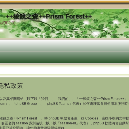
++稜鏡之森++Prism Forest++
實之間.....
- 隱私政策
及其相關網站（以下以「我們」、「我們的」、「++稜鏡之森++Prism Forest++」、「http
b.com」、「phpBB Group」、「phpBB Teams」代表）如何處理當會員使
++Prism Forest++」時 phpBB 軟體會產生一些 Cookies，這些小
一個匿名的 session 識別編號（以下以「session-id」代表），phpBB 軟體將會
存哪一些主題已被您閱讀，讓您的瀏覽經驗變得更好。