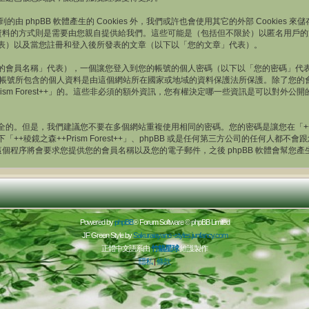
上述提到的由 phpBB 軟體產生的 Cookies 外，我們或許也會使用其它的外部 Cook
個人資料的方式則是需要由您親自提供給我們。這些可能是（包括但不限於）以匿名用戶
的帳號」代表）以及當您註冊和登入後所發表的文章（以下以「您的文章」代表）。
的會員名稱」代表），一個讓您登入到您的帳號的個人密碼（以下以「您的密碼」代
++」中，您的帳號所包含的個人資料是由這個網站所在國家或地域的資料保護法所保護。除
rism Forest++」的。這些非必須的額外資訊，您有權決定哪一些資訊是可以對
。但是，我們建議您不要在多個網站重複使用相同的密碼。您的密碼是讓您在「++稜鏡之森
+稜鏡之森++Prism Forest++」、phpBB 或是任何第三方公司的任何人
。這個程序將會要求您提供您的會員名稱以及您的電子郵件，之後 phpBB 軟體會幫
Powered by
phpBB
® Forum Software © phpBB Limited
JF Green Style by
Sakuraiayano -
styles.junfancy.com
正體中文語系由
竹貓星球
維護製作
隱私
|
條款