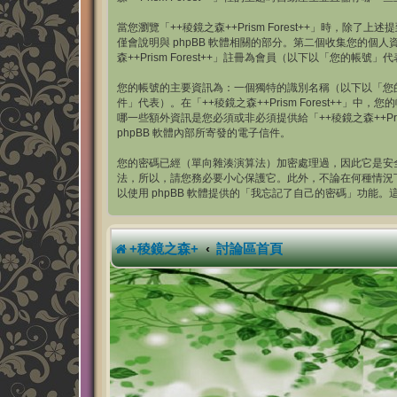
當您瀏覽「++稜鏡之森++Prism Forest++」時，除了
僅會說明與 phpBB 軟體相關的部分。第二個收集您的
森++Prism Forest++」註冊為會員（以下以「您
您的帳號的主要資訊為：一個獨特的識別名稱（以下以「您
件」代表）。在「++稜鏡之森++Prism Forest
哪一些額外資訊是您必須或非必須提供給「++稜鏡之森++P
phpBB 軟體內部所寄發的電子信件。
您的密碼已經（單向雜湊演算法）加密處理過，因此它是安全的
法，所以，請您務必要小心保護它。此外，不論在何種情況下「+
以使用 phpBB 軟體提供的「我忘記了自己的密碼」功能
+稜鏡之森+
討論區首頁