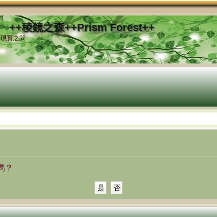
++稜鏡之森++Prism Forest++
實之間.....
嗎？