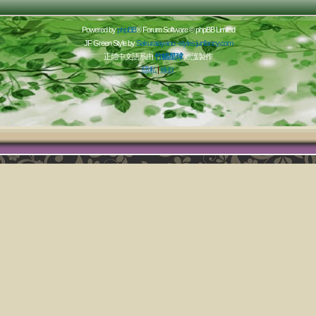
Powered by
phpBB
® Forum Software © phpBB Limited
JF Green Style by
Sakuraiayano -
styles.junfancy.com
正體中文語系由
竹貓星球
維護製作
隱私
|
條款