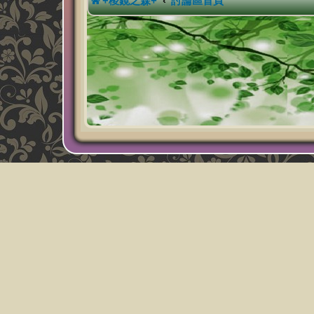
+稜鏡之森+
討論區首頁