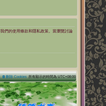
白我們的使用條款和隱私政策。當瀏覽討論
刪除 Cookies
所有顯示的時間為
UTC+08:00