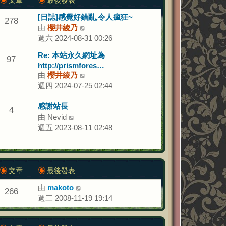
發
表
[日誌]感覺好錯亂,令人瘋狂~
278
由
櫻井綾乃
檢
週六 2024-08-31 00:26
視
最
Re: 本站永久網址為
97
後
http://prismfores…
發
由
櫻井綾乃
檢
表
週四 2024-07-25 02:44
視
最
感謝站長
後
4
由
Nevid
檢
發
週五 2023-08-11 02:48
視
表
最
後
發
表
文章
最後發表
由
makoto
檢
266
週三 2008-11-19 19:14
視
最
後