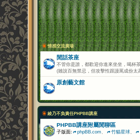
情感交流廣場
閒話茶座
不管你是誰，都歡迎你進來坐坐，喝杯
(雖說百無禁忌，但攻擊性跟謾罵成份太
原創藝文館
綾乃不負責任PHPBB講座
PHPBB講座附屬閒聊區
子版面:
phpBB.com
、
竹貓星球
、