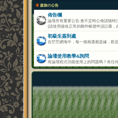
森旅の公告
佈告欄
論壇所有重要公告.會不定時公佈請隨時注
(請使用接收正常的郵件帳號申請註冊，
初級生簽到處
在茫茫網海中，每一個相遇都是緣，歡迎
論壇使用教學&詢問
有論壇程式功能使用上的問題嗎？有任