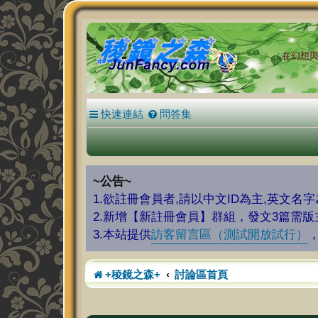
在幻想與現
快速連結
問答集
~公告~
1.欲註冊會員者,請以中文ID為主,英文名
2.新增【新註冊會員】群組，發文3篇需
3.本站提供
訪客留言區（測試開放試行）
+稜鏡之森+
討論區首頁