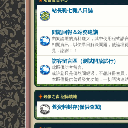
站長雜七雜八日誌
問題回報＆站務建議
由於論壇的資料龐大，其中使用程式語
相關資訊，以便早日解決問題，使論壇
見，謝謝！！
訪客留言區（測試開放試行）
此區供訪客留言。
或許您只是偶然間經過，不想註冊會員
本區僅提供普通發文功能，一切語法連結
鏡像之森-記憶墳地
舊資料封存(僅供查閱)