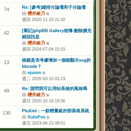
最
Re: [參考]縮排分論壇和子分論壇
74
後
由
櫻井綾乃
檢
發
週四 2020-11-19 21:32
視
表
最
[筆記]phpBB Gallery相簿-刪除擴充
後
42
錯誤訊息
發
由
櫻井綾乃
檢
表
週四 2024-07-04 15:15
視
最
稜鏡是否考慮增加一個能顯示svg的
後
13
bbcode？
發
由
ejsoon
檢
表
週二 2026-03-10 01:23
視
最
Re: 請問我可以用站長做的風格嗎
49
後
由
櫻井綾乃
檢
發
週日 2020-10-18 19:36
視
表
最
PluXml：一款輕量級的部落格系統
130
後
由
XulieFox
檢
發
週五 2023-06-23 08:51
視
表
最