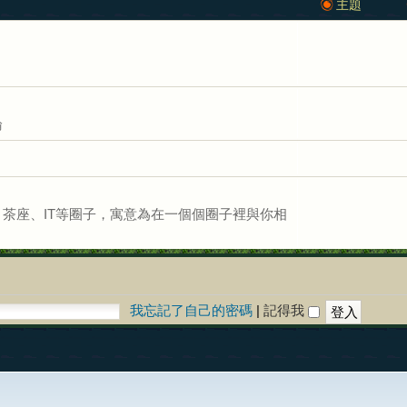
主題
論
茶座、IT等圈子，寓意為在一個個圈子裡與你相
我忘記了自己的密碼
|
記得我