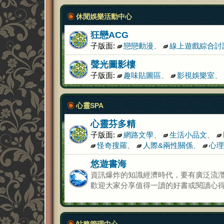
休閒娛樂活動中心
狂戀ACG
子版面:
戀戀動漫
、
線上遊戲綜合討
聲光圖影樓
子版面:
趣味貼圖區
、
影視娛樂室
、
心靈SPA
心靈芬多精
子版面:
網路文學
、
生活小品文
、
怪奇搜羅
、
人際&兩性關係
、
心理
悠遊書海
資訊爆炸的知識經濟時代，要有廣泛流
歡迎大家分享值得一讀的好書或閱讀心
站務管理中心