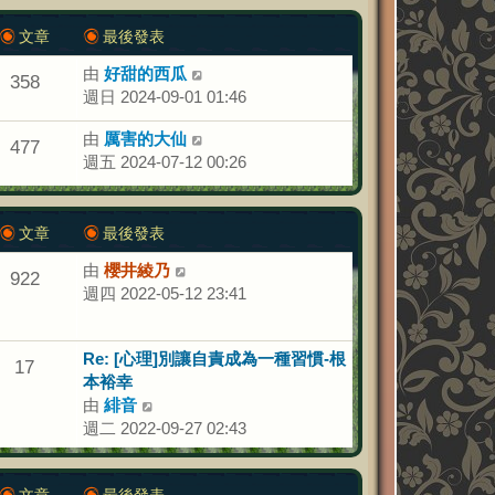
後
文章
最後發表
發
表
由
好甜的西瓜
檢
358
週日 2024-09-01 01:46
視
最
由
厲害的大仙
檢
後
477
週五 2024-07-12 00:26
視
發
最
表
後
發
文章
最後發表
表
由
櫻井綾乃
檢
922
週四 2022-05-12 23:41
視
最
後
Re: [心理]別讓自責成為一種習慣-根
發
17
本裕幸
表
由
緋音
檢
週二 2022-09-27 02:43
視
最
後
文章
最後發表