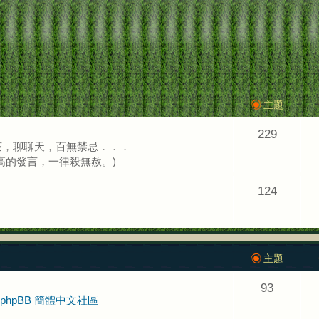
主題
229
茶，聊聊天，百無禁忌．．．
高的發言，一律殺無赦。)
124
主題
93
phpBB 簡體中文社區