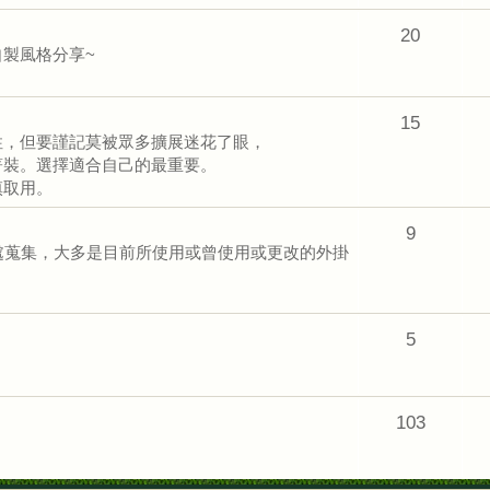
20
製風格分享~
15
性，但要謹記莫被眾多擴展迷花了眼，
著裝。選擇適合自己的最重要。
慎取用。
9
，此處蒐集，大多是目前所使用或曾使用或更改的外掛
5
103