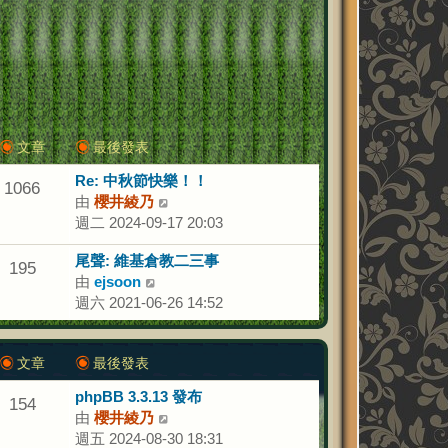
文章
最後發表
Re: 中秋節快樂！！
1066
由
櫻井綾乃
檢
週二 2024-09-17 20:03
視
最
尾聲: 維基倉教二三事
後
195
由
ejsoon
檢
發
週六 2021-06-26 14:52
視
表
最
後
文章
最後發表
發
表
phpBB 3.3.13 發布
154
由
櫻井綾乃
檢
週五 2024-08-30 18:31
視