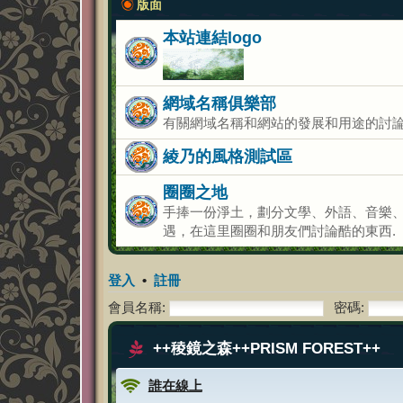
版面
本站連結logo
網域名稱俱樂部
有關網域名稱和網站的發展和用途的討
綾乃的風格測試區
圈圈之地
手捧一份淨土，劃分文學、外語、音樂、
遇，在這里圈圈和朋友們討論酷的東西.
登入
•
註冊
會員名稱:
密碼:
++稜鏡之森++PRISM FOREST++
誰在線上