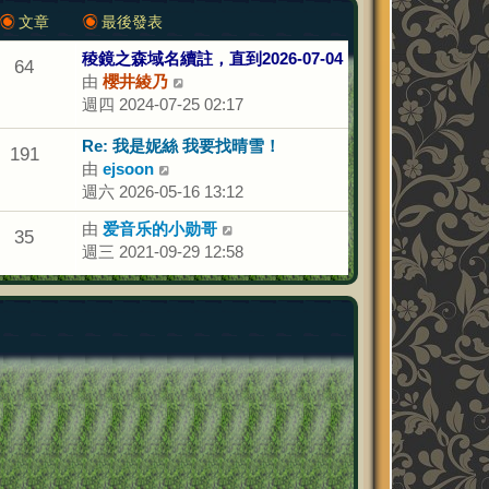
文章
最後發表
稜鏡之森域名續註，直到2026-07-04
64
由
櫻井綾乃
檢
週四 2024-07-25 02:17
視
最
Re: 我是妮絲 我要找晴雪！
後
191
由
ejsoon
檢
發
週六 2026-05-16 13:12
視
表
最
由
爱音乐的小勋哥
檢
35
後
週三 2021-09-29 12:58
視
發
最
表
後
發
表