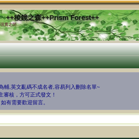
++稜鏡之森++Prism Forest++
實之間.....
字為輔,英文亂碼不成名者,容易列入刪除名單~
版主審核，方可正式發文！
，如有需要歡迎留言。