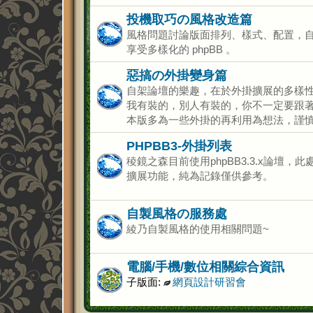
投機取巧の風格改造篇
風格問題討論版面排列、樣式、配置，自
享受多樣化的 phpBB 。
惡搞の外掛變身篇
自架論壇的樂趣，在於外掛擴展的多樣
我有裝的，別人有裝的，你不一定要跟
本版多為一些外掛的再利用為想法，謹
PHPBB3-外掛列表
稜鏡之森目前使用phpBB3.3.x論壇
擴展功能，純為記錄僅供參考。
自製風格の服務處
綾乃自製風格的使用相關問題~
電腦/手機/數位相關綜合資訊
子版面:
網頁設計研習會