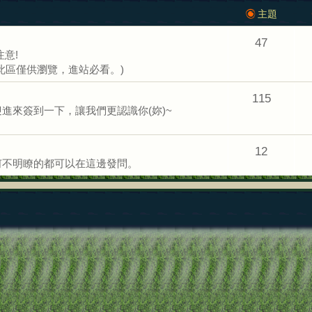
主題
47
意!
此區僅供瀏覽，進站必看。)
115
進來簽到一下，讓我們更認識你(妳)~
12
何不明瞭的都可以在這邊發問。