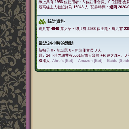
線上共有
1956
位使用者：3 位註冊會員、0 位隱形會員以
最高線上人數記錄為
15943
人 [記錄時間：
週四 2026-0
統計資料
總共有
4940
篇文章 • 總共有
2588
個主題 • 總共有
23
最近24小時的活動
新帖子 0 • 新話題 0 • 新註冊會員 0 人
最近24小時內總共有5561個旅人參觀 +稜鏡之森+ :: 0
機器人:
Ahrefs [Bot]
、
Amazon [Bot]
、
Baidu [Spid