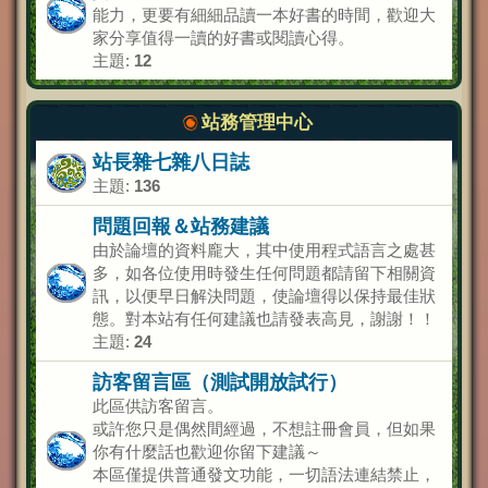
能力，更要有細細品讀一本好書的時間，歡迎大
家分享值得一讀的好書或閱讀心得。
主題:
12
站務管理中心
站長雜七雜八日誌
主題:
136
問題回報＆站務建議
由於論壇的資料龐大，其中使用程式語言之處甚
多，如各位使用時發生任何問題都請留下相關資
訊，以便早日解決問題，使論壇得以保持最佳狀
態。對本站有任何建議也請發表高見，謝謝！！
主題:
24
訪客留言區（測試開放試行）
此區供訪客留言。
或許您只是偶然間經過，不想註冊會員，但如果
你有什麼話也歡迎你留下建議～
本區僅提供普通發文功能，一切語法連結禁止，