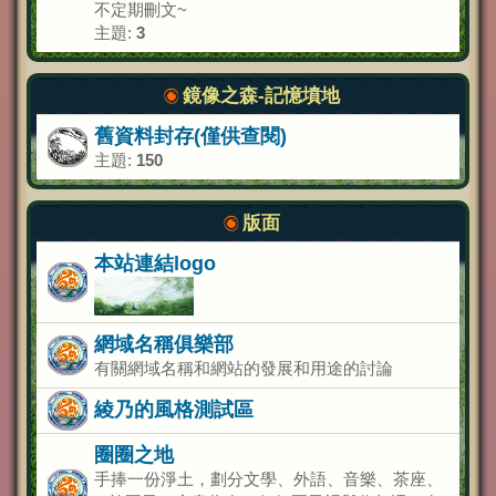
不定期刪文~
主題:
3
鏡像之森-記憶墳地
舊資料封存(僅供查閱)
主題:
150
版面
本站連結logo
網域名稱俱樂部
有關網域名稱和網站的發展和用途的討論
綾乃的風格測試區
圈圈之地
手捧一份淨土，劃分文學、外語、音樂、茶座、