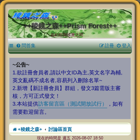
++稜鏡之森++Prism Forest++
在幻想與現實之間.....
問答集
註冊
登入
~公告~
1.欲註冊會員者,請以中文ID為主,英文名字為輔,
英文亂碼不成名者,容易列入刪除名單~
2.新增【新註冊會員】群組，發文3篇需版主審
核，方可正式發文！
3.本站提供
訪客留言區（測試開放試行）
，如有
需要歡迎留言。
+稜鏡之森+
討論區首頁
現在的時間是 週五 2026-08-07 18:50