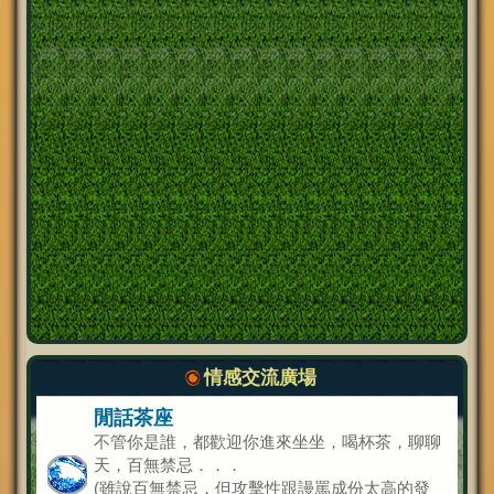
情感交流廣場
閒話茶座
不管你是誰，都歡迎你進來坐坐，喝杯茶，聊聊
天，百無禁忌．．．
(雖說百無禁忌，但攻擊性跟謾罵成份太高的發