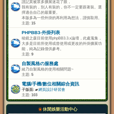
謹記莫被眾多擴展迷花了眼，
我有裝的，別人有裝的，你不一定要跟著裝。選
擇適合自己的最重要。
本版多為一些外掛的再利用為想法，謹慎取用。
主題:
15
PHPBB3-外掛列表
稜鏡之森目前使用phpBB3.3.x論壇，此處蒐集，
大多是目前所使用或曾使用或更改的外掛擴展功
能，純為記錄僅供參考。
主題:
9
自製風格の服務處
綾乃自製風格的使用相關問題~
主題:
5
電腦/手機/數位相關綜合資訊
子版面:
網頁設計研習會
主題:
103
休閒娛樂活動中心