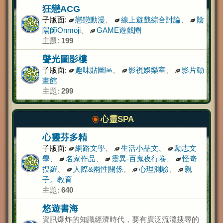
狂戀ACG
子版面:
戀戀動漫
、
線上遊戲綜合討論
、
陰
陽師Onmoji
、
GAME遊戲圈
主題:
199
聲光圖影樓
子版面:
趣味貼圖區
、
影視娛樂室
、
影片動
畫館
主題:
299
心靈SPA
心靈芬多精
子版面:
網路文學
、
生活小品文
、
勵志文
學
、
名家作品
、
靈異-百鬼夜行卷
、
怪奇
搜羅
、
人際&兩性關係
、
心理測驗
、
親
子。教育
主題:
640
悠遊書海
資訊爆炸的知識經濟時代，要有廣泛流灠搜尋的