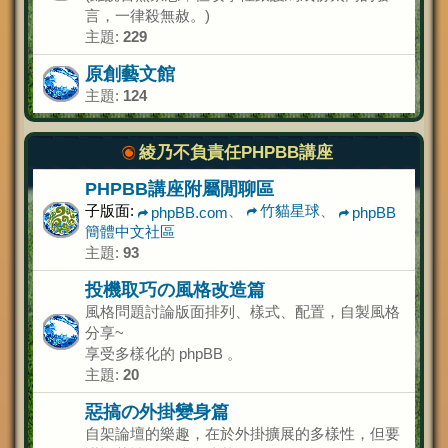
言，一律殺無赦。)
主題:
229
原創藝文館
主題:
124
綾乃不負責任PHPBB講座
PHPBB講座附屬閒聊區
子版面:
、
竹貓星球
、
phpBB.com
phpBB
簡體中文社區
主題:
93
投機取巧の風格改造篇
風格問題討論版面排列、樣式、配置，自製風格
分享~
享受多樣化的 phpBB 。
主題:
20
惡搞の外掛變身篇
自架論壇的樂趣，在於外掛擴展的多樣性，但要