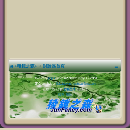
+稜鏡之森+
討論區首頁
Powered by
phpBB
® Forum Software © phpBB Limited
JF Green Style by
Sakuraiayano -
styles.junfancy.com
正體中文語系由
竹貓星球
維護製作
隱私
|
條款