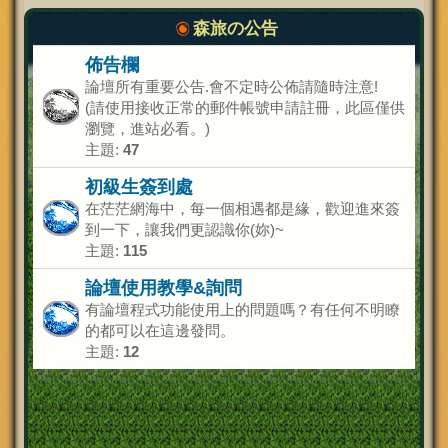
森旅の公告
佈告欄
論壇所有重要公告.會不定時公佈請隨時注意!
(請使用接收正常的郵件帳號申請註冊，此區僅供
瀏覽，進站必看。)
主題:
47
初級生簽到處
在茫茫網海中，每一個相遇都是緣，歡迎進來簽
到一下，讓我們更認識你(妳)~
主題:
115
論壇使用教學&詢問
有論壇程式功能使用上的問題嗎？有任何不明瞭
的都可以在這邊發問。
主題:
12