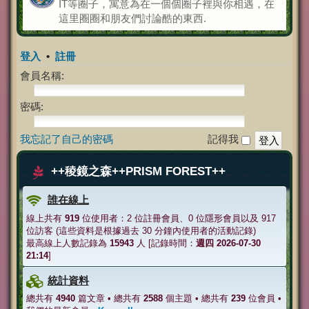
IT等圈子，寓意為在一個個圈子裡與你相遇，在
這里圈圈和朋友們討論酷的東西.
登入
•
註冊
會員名稱:
密碼:
我忘記了自己的密碼
記得我
++稜鏡之森++PRISM FOREST++
誰在線上
線上共有
919
位使用者：2 位註冊會員、0 位隱形會員以及 917
位訪客 (這些資料是根據過去 30 分鐘內使用者的活動記錄)
最高線上人數記錄為
15943
人 [記錄時間：
週四 2026-07-30
21:14
]
統計資料
總共有
4940
篇文章 • 總共有
2588
個主題 • 總共有
239
位會員 •