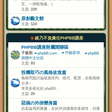
言，一律殺無赦。)
主題:
229
原創藝文館
主題:
124
綾乃不負責任PHPBB講座
PHPBB講座附屬閒聊區
子版面:
、
竹貓星球
、
phpBB.com
phpBB
簡體中文社區
主題:
93
投機取巧の風格改造篇
風格問題討論版面排列、樣式、配置，自製風格
分享~
享受多樣化的 phpBB 。
主題:
20
惡搞の外掛變身篇
自架論壇的樂趣，在於外掛擴展的多樣性，但要