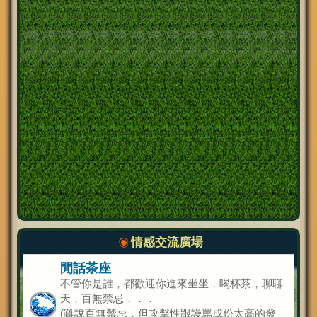
情感交流廣場
閒話茶座
不管你是誰，都歡迎你進來坐坐，喝杯茶，聊聊
天，百無禁忌．．．
(雖說百無禁忌，但攻擊性跟謾罵成份太高的發