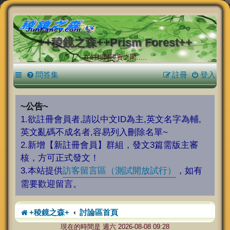
++稜鏡之森++Prism Forest++
在幻想與現實之間.....
問答集
註冊
登入
~公告~
1.欲註冊會員者,請以中文ID為主,英文名字為輔,
英文亂碼不成名者,容易列入刪除名單~
2.新增【新註冊會員】群組，發文3篇需版主審
核，方可正式發文！
3.本站提供
訪客留言區（測試開放試行）
，如有
需要歡迎留言。
+稜鏡之森+
討論區首頁
現在的時間是 週六 2026-08-08 09:28