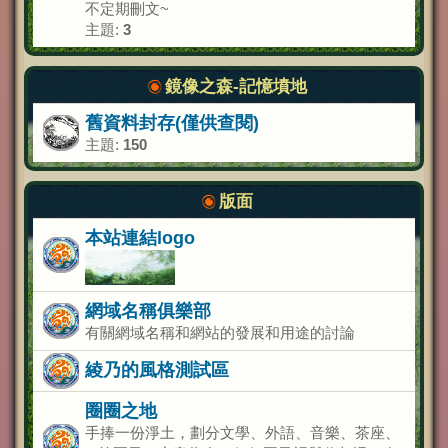
不定期刪文~
主題:
3
鏡像之森-記憶墳地
舊資料封存(僅供查閱)
主題:
150
版面
本站連結logo
網域名稱俱樂部
有關網域名稱和網站的發展和用途的討論
綾乃的風格測試區
圈圈之地
手捧一份淨土，劃分文學、外語、音樂、茶座、