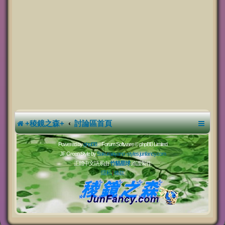
+稜鏡之森+
討論區首頁
Powered by
phpBB
® Forum Software © phpBB Limited
JF Green Style by
Sakuraiayano -
styles.junfancy.com
正體中文語系由
竹貓星球
維護製作
隱私
|
條款