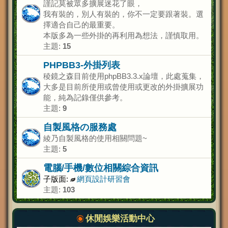
謹記莫被眾多擴展迷花了眼，
我有裝的，別人有裝的，你不一定要跟著裝。選
擇適合自己的最重要。
本版多為一些外掛的再利用為想法，謹慎取用。
主題:
15
PHPBB3-外掛列表
稜鏡之森目前使用phpBB3.3.x論壇，此處蒐集，
大多是目前所使用或曾使用或更改的外掛擴展功
能，純為記錄僅供參考。
主題:
9
自製風格の服務處
綾乃自製風格的使用相關問題~
主題:
5
電腦/手機/數位相關綜合資訊
子版面:
網頁設計研習會
主題:
103
休閒娛樂活動中心