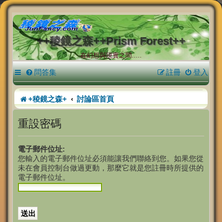
++稜鏡之森++Prism Forest++
在幻想與現實之間.....
問答集
註冊
登入
+稜鏡之森+
討論區首頁
重設密碼
電子郵件位址:
您輸入的電子郵件位址必須能讓我們聯絡到您。如果您從
未在會員控制台做過更動，那麼它就是您註冊時所提供的
電子郵件位址。