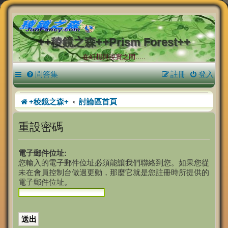
++稜鏡之森++Prism Forest++
在幻想與現實之間.....
問答集
註冊
登入
+稜鏡之森+
討論區首頁
重設密碼
電子郵件位址:
您輸入的電子郵件位址必須能讓我們聯絡到您。如果您從
未在會員控制台做過更動，那麼它就是您註冊時所提供的
電子郵件位址。