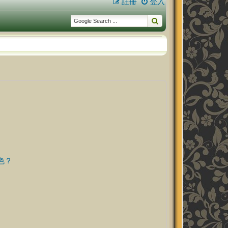
註冊
登入
色？