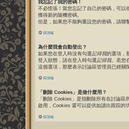
我忘記了我的密碼！
不必慌張！當您忘記了自己的密碼，可以
獲得新的隨機密碼。
但是，如果您不能夠重設您的密碼，請聯
回頂端
為什麼我會自動登出？
如果您在登入時沒有勾選
記得我
的選項，
登入狀態，請在登入時勾選
記得我
。若您
這個選項，那麼表示討論區管理員已經關
回頂端
「刪除 Cookies」是做什麼用？
「刪除 Cookies」是指刪除所有在討論區
啟用，Cookies 還可以提供如讀出跟踪
回頂端