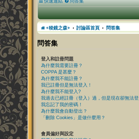
快速連結
問答集
+稜鏡之森+
討論區首頁
問答集
問答集
登入和註冊問題
為什麼我需要註冊？
COPPA 是甚麼？
為什麼我不能註冊？
我已註冊但是無法登入！
為什麼我不能登入?
我過去已經註冊（登入）過，但是現在卻無法登
我忘記了我的密碼！
為什麼我會自動登出？
「刪除 Cookies」是做什麼用？
會員偏好與設定