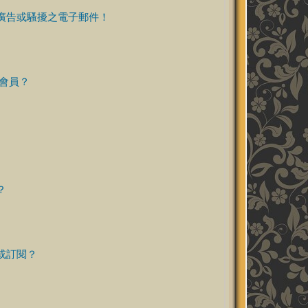
廣告或騷擾之電子郵件！
除會員？
？
或訂閱？