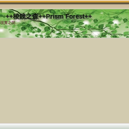
++稜鏡之森++Prism Forest++
實之間.....