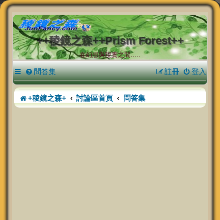
++稜鏡之森++Prism Forest++
在幻想與現實之間.....
問答集
註冊
登入
+稜鏡之森+
討論區首頁
問答集