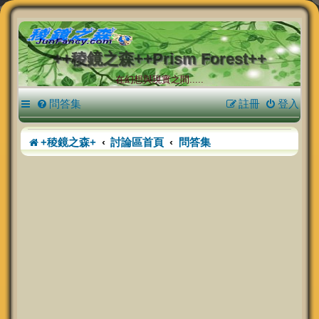
++稜鏡之森++Prism Forest++
在幻想與現實之間.....
問答集
註冊
登入
+稜鏡之森+
討論區首頁
問答集